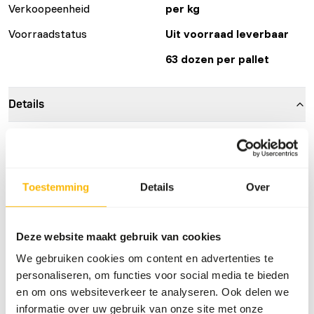
Verkoopeenheid
per kg
Voorraadstatus
Uit voorraad leverbaar
63 dozen per pallet
Details
Maat
12 - 18 cm
Samenstelling
100% haring
Toestemming
Details
Over
Merk
No Brand
Voedingsadvies
Deze website maakt gebruik van cookies
We gebruiken cookies om content en advertenties te
Dit product is een rauw diervoeder. Houd daarom de
personaliseren, om functies voor social media te bieden
hygiënevoorschriften in acht.
en om ons websiteverkeer te analyseren. Ook delen we
informatie over uw gebruik van onze site met onze