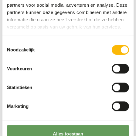
partners voor social media, adverteren en analyse. Deze
partners kunnen deze gegevens combineren met andere
Over dit product
informatie die u aan ze heeft verstrekt of die ze hebben
verzameld op basis van uw gebruik van hun services.
Deze vis wordt los ingevroren, waardoor hij eenvoudig per
portie te ontdooien is.
Toestemmingsselectie
Noodzakelijk
Analytische bestanddelen
Voorkeuren
Vocht
71%
Ruwe as
7%
Statistieken
Eiwit
17%
Calcium
0,63%
Vetgehalte
7%
Fosfor
0,53%
Marketing
Vezelgehalte
0,1%
Alles toestaan