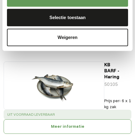
Downloads
Selectie toestaan
Productsheet
Weigeren
Ook interessant
KB
BARF -
Haring
50105
Prijs per
:
6 x 1
kg zak
SUCCESS
:
UIT VOORRAAD LEVERBAAR
Meer informatie