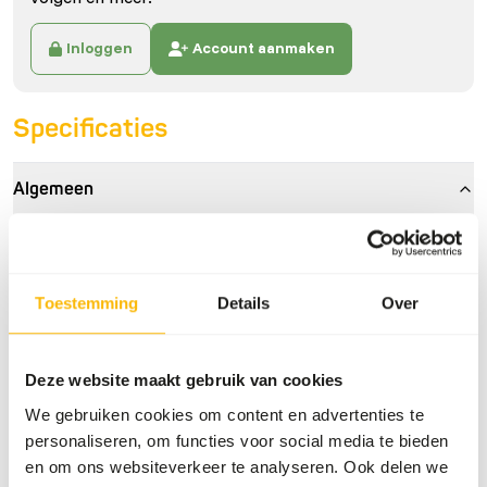
Inloggen
Account aanmaken
Specificaties
Algemeen
Artikel
Hazelnoten in dop - 12,5
kg
Toestemming
Details
Over
Artikelnummer
NU101
Verkoopeenheid
per kg
Deze website maakt gebruik van cookies
Voorraadstatus
Uit voorraad leverbaar
We gebruiken cookies om content en advertenties te
personaliseren, om functies voor social media te bieden
Details
en om ons websiteverkeer te analyseren. Ook delen we