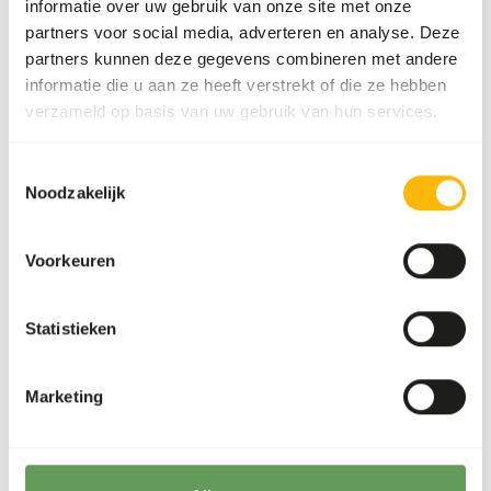
informatie over uw gebruik van onze site met onze
Merk
No Brand
partners voor social media, adverteren en analyse. Deze
partners kunnen deze gegevens combineren met andere
informatie die u aan ze heeft verstrekt of die ze hebben
Voedingsadvies
verzameld op basis van uw gebruik van hun services.
Kan ad libitum worden gevoerd.
Toestemmingsselectie
Noodzakelijk
Voorkeuren
Over dit product
Hazelnoten in de dop zijn een voedzame toevoeging aan
Statistieken
het dieet van onder andere vogels en primaten. Door de
harde schaal bieden ze niet alleen waardevolle
voedingsstoffen, maar ook verrijking: dieren worden
Marketing
gestimuleerd om de noot zelf te kraken, wat natuurlijk
gedrag ondersteunt en voor mentale uitdaging zorgt. Onze
hazelnoten zijn onbehandeld en volledig vrij van