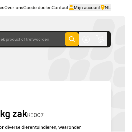
es
Over ons
Goede doelen
Contact
Mijn account
NL
ek product of trefwoorden
 kg zak
KE007
or diverse dierentuindieren, waaronder