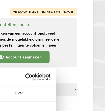
WARNING
:
VERWACHTE LEVERTIJD MIN. 5 WERKDAGEN
stellen, log in.
en van een account biedt veel
enen, de mogelijkheid om meerdere
e bestellingen te volgen en meer.
Account aanmaken
Over
Hibiscus - 25 kg zak