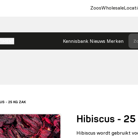
Zoos
Wholesale
Locati
Kennisbank
Nieuws
Merken
Zo
TIMENT
US - 25 KG ZAK
Hibiscus - 25
Hibiscus wordt gebruikt vo