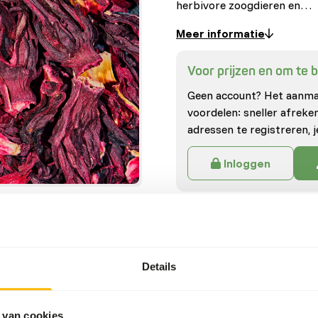
herbivore zoogdieren en…
Meer informatie
Voor prijzen en om te be
Geen account? Het aanmak
voordelen: sneller afrek
adressen te registreren, j
Inloggen
Specificaties
Algemeen
Details
Artikel
 van cookies