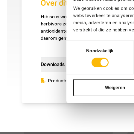
Over dit product
We gebruiken cookies om cont
websiteverkeer te analyseren
Hibiscus wordt gebruikt voor diverse diere
media, adverteren en analys
herbivore zoogdieren en vogels, vanwege h
verstrekt of die ze hebben v
antioxidanten en voedingsvezels. Het is ee
daarom gemakkelijk worden bewaard.
Toestemmingsselectie
Noodzakelijk
Downloads
Productsheet
Weigeren