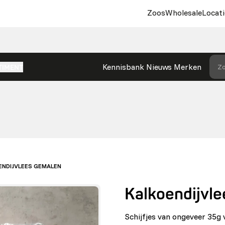
Zoos
Wholesale
Locati
Kennisbank
Nieuws
Merken
Zo
TIMENT
ENDIJVLEES GEMALEN
Kalkoendijvl
Schijfjes van ongeveer 35g 