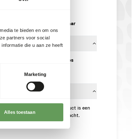
B6052
10 x 1 kg doos
Uit voorraad leverbaar
 media te bieden en om ons
ze partners voor social
nformatie die u aan ze heeft
100% kalkoen dijvlees
Animalfoods
Marketing
onnen is noodzakelijk. Dit product is een
Alles toestaan
om de hygiënevoorschriften in acht.