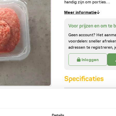
handig zijn om porties…
Meer informatie
Voor prijzen en om te be
Geen account? Het aanmak
voordelen: sneller afrek
adressen te registreren, j
Inloggen
Specificaties
Algemeen
Artikel
Details