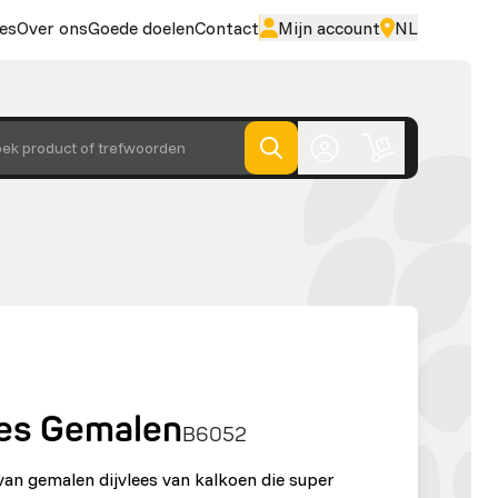
es
Over ons
Goede doelen
Contact
Mijn account
NL
ek product of trefwoorden
ees Gemalen
B6052
van gemalen dijvlees van kalkoen die super