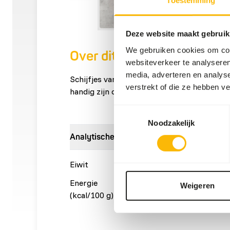
Deze website maakt gebruik
We gebruiken cookies om cont
Over dit product
websiteverkeer te analyseren
media, adverteren en analys
Schijfjes van ongeveer 35g van gemalen dij
verstrekt of die ze hebben v
handig zijn om porties te maken.
Toestemmingsselectie
Noodzakelijk
Analytische bestanddelen
Eiwit
40%
Vetgeha
Energie
141
Weigeren
(kcal/100 g)