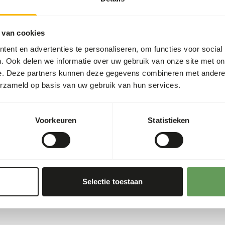
Artikelnummer
Verkoopeenheid
 van cookies
Voorraadstatus
ent en advertenties te personaliseren, om functies voor social
. Ook delen we informatie over uw gebruik van onze site met on
Details
e. Deze partners kunnen deze gegevens combineren met andere i
vlees van kalkoen die super
erzameld op basis van uw gebruik van hun services.
Samenstelling
Merk
Voorkeuren
Statistieken
Voedingsadvies
lte
7%
Let op: Variatie met eiwitbr
Selectie toestaan
rauw diervoeder. Houd daar