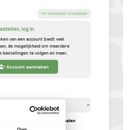
SUCCESS
:
UIT VOORRAAD LEVERBAAR
stellen, log in.
en van een account biedt veel
enen, de mogelijkheid om meerdere
e bestellingen te volgen en meer.
Account aanmaken
Kalkoendijvlees Gemalen
Over