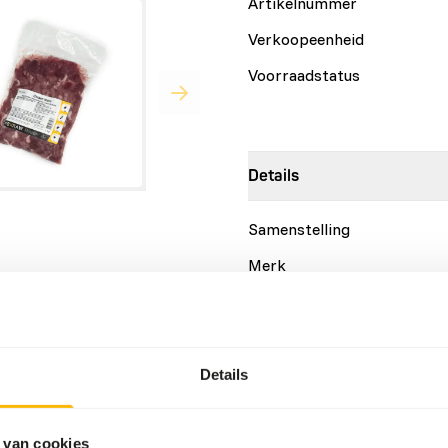
Artikelnummer
Verkoopeenheid
Voorraadstatus
Details
Samenstelling
Merk
 hoogwaardig
Meer informatie
n taurine. Als aanvullende
n zelf samengesteld BARF-
n en ander bevleesd bot.
Voedingsadvies
Details
Let op: Variatie met eiwitbr
www.kbraw.eu
. Dit product
 van cookies