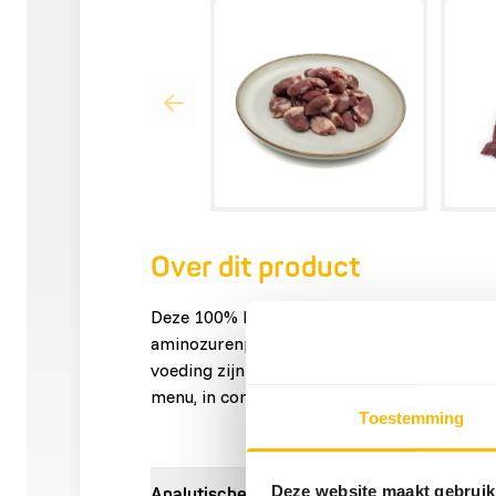
Over dit product
Deze 100% hele kippenhartjes hebben een
aminozurenprofiel en zijn van nature rijk aa
voeding zijn ze uitermate geschikt voor ee
menu, in combinatie met spiervlees, organe
Toestemming
Deze website maakt gebruik
Analytische bestanddelen