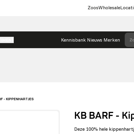
Zoos
Wholesale
Locati
Kennisbank
Nieuws
Merken
Zo
TIMENT
RF - KIPPENHARTJES
KB BARF - Ki
Deze 100% hele kippenhart