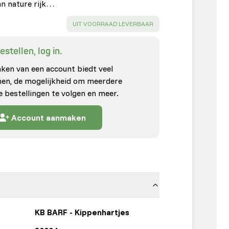
an nature rijk…
SUCCESS
:
UIT VOORRAAD LEVERBAAR
stellen, log in.
en van een account biedt veel
enen, de mogelijkheid om meerdere
e bestellingen te volgen en meer.
Account aanmaken
KB BARF - Kippenhartjes