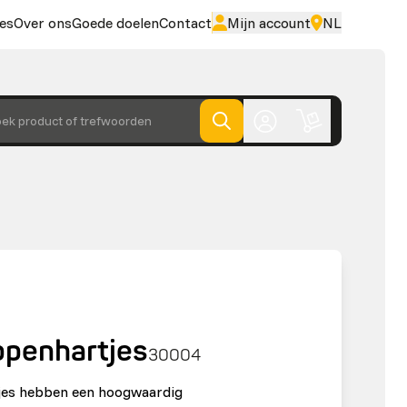
es
Over ons
Goede doelen
Contact
Mijn account
NL
ek product of trefwoorden
ppenhartjes
30004
jes hebben een hoogwaardig