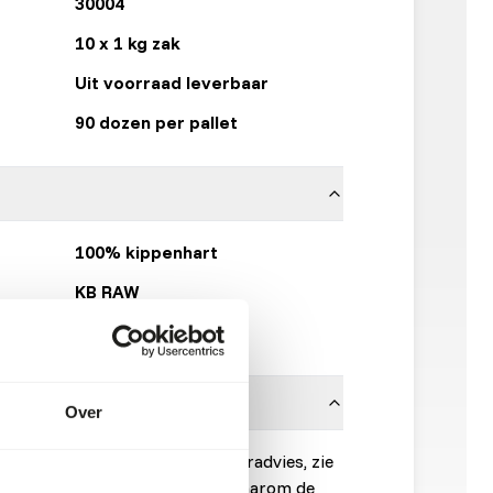
30004
10 x 1 kg zak
Uit voorraad leverbaar
90 dozen per pallet
100% kippenhart
KB RAW
Klik hier
Over
onnen is noodzakelijk. Voor voeradvies, zie
 is een rauw diervoeder. Houd daarom de