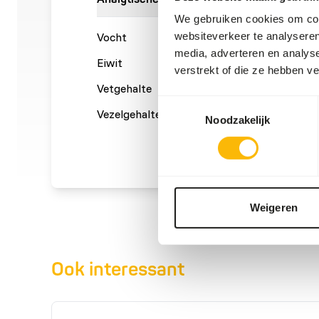
We gebruiken cookies om cont
websiteverkeer te analyseren
Vocht
73%
Ruwe a
media, adverteren en analys
Eiwit
17%
Calcium
verstrekt of die ze hebben v
Vetgehalte
8%
Fosfor
Toestemmingsselectie
Vezelgehalte
0%
Noodzakelijk
Weigeren
Ook interessant