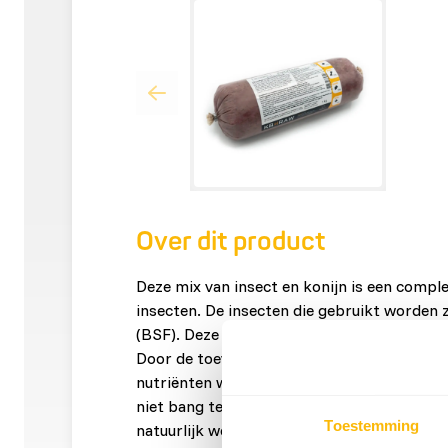
Over dit product
Deze mix van insect en konijn is een compl
insecten. De insecten die gebruikt worden zi
(BSF). Deze insecten zijn een hoogwaardige b
Door de toevoeging van vitamines en minera
nutriënten waar honden en katten behoefte
niet bang te zijn voor tekorten. Variatie i
Toestemming
natuurlijk wel.