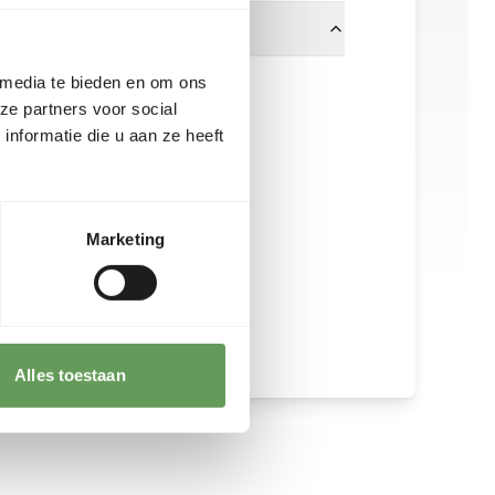
 media te bieden en om ons
ervoeder. Houd daarom de
ze partners voor social
t, zie
www.feed-raw-right.eu
.
nformatie die u aan ze heeft
Marketing
Alles toestaan