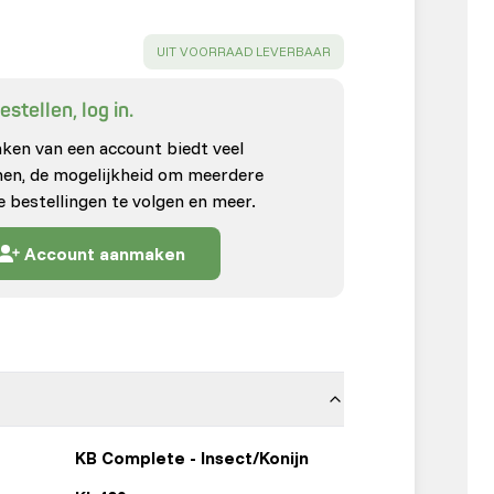
SUCCESS
:
UIT VOORRAAD LEVERBAAR
stellen, log in.
en van een account biedt veel
enen, de mogelijkheid om meerdere
e bestellingen te volgen en meer.
Account aanmaken
KB Complete - Insect/Konijn