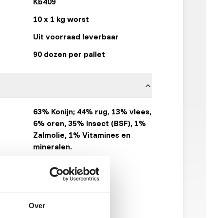
Kb409
10 x 1 kg worst
Uit voorraad leverbaar
90 dozen per pallet
63% Konijn; 44% rug, 13% vlees,
6% oren, 35% Insect (BSF), 1%
Zalmolie, 1% Vitamines en
mineralen.
KB RAW
8717568365329
Klik hier
Over