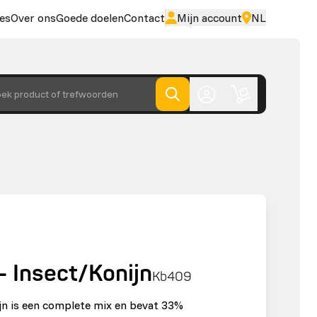
es
Over ons
Goede doelen
Contact
Mijn account
NL
ek product of trefwoorden
 Insect/Konijn
Kb409
jn is een complete mix en bevat 33%