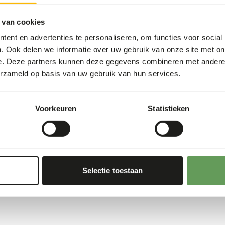
Voedingsadvies
 van cookies
ent en advertenties te personaliseren, om functies voor social
Dit product is een rauw di
. Ook delen we informatie over uw gebruik van onze site met on
hygiënevoorschriften in ach
e. Deze partners kunnen deze gegevens combineren met andere i
s
2,6%
erzameld op basis van uw gebruik van hun services.
0,68%
0,40%
Voorkeuren
Statistieken
154
00 g)
Selectie toestaan