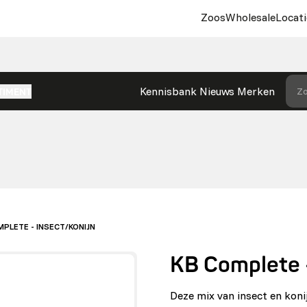
Zoos
Wholesale
Locati
Kennisbank
Nieuws
Merken
Zo
TIMENT
MPLETE - INSECT/KONIJN
KB Complete -
Deze mix van insect en koni