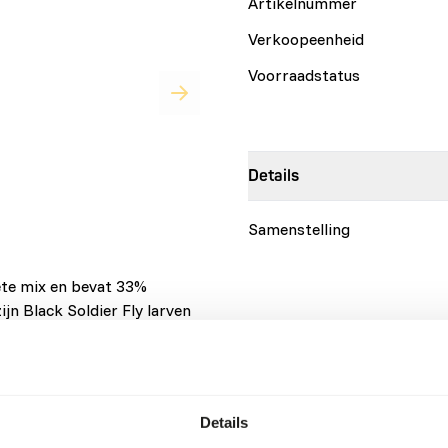
Artikelnummer
Verkoopeenheid
Voorraadstatus
Details
Samenstelling
ete mix en bevat 33%
jn Black Soldier Fly larven
ron van dierlijk eiwit.
Merk
len bevat deze mix alle
GTIN/EAN
 aan hebben, u hoeft dus
s daarom niet nodig maar mag
Meer informatie
Details