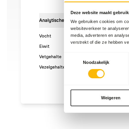
Deze website maakt gebruik
Analytische bestanddelen
We gebruiken cookies om cont
websiteverkeer te analyseren
media, adverteren en analys
Vocht
69%
Ruwe a
verstrekt of die ze hebben v
Eiwit
16%
Calcium
Toestemmingsselectie
Vetgehalte
10%
Fosfor
Noodzakelijk
Vezelgehalte
0,9%
Energie
(kcal/1
Weigeren