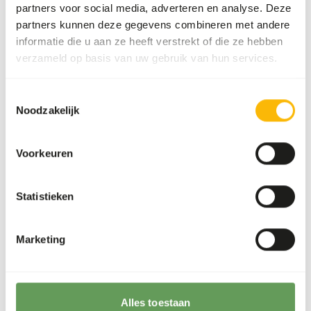
partners voor social media, adverteren en analyse. Deze
partners kunnen deze gegevens combineren met andere
Dit product is een rauw diervoeder. Houd daarom de
informatie die u aan ze heeft verstrekt of die ze hebben
hygiënevoorschriften in acht, zie
www.feed-raw-right.eu
.
verzameld op basis van uw gebruik van hun services.
Toestemmingsselectie
Over dit product
Noodzakelijk
Meer informatie kunt u vinden op
www.kbraw.eu
.
Voorkeuren
Statistieken
Analytische bestanddelen
Vocht
64%
Ruwe as
2,4%
Marketing
Eiwit
16%
Calcium
0,64%
Vetgehalte
14%
Fosfor
0,39%
Alles toestaan