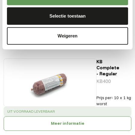
Vezelgehalte
0,3%
Energie
188
(kcal/100 g)
Selectie toestaan
Weigeren
Ook interessant
KB
Complete
- Regular
KB400
Prijs per
:
10 x 1 kg
worst
SUCCESS
:
UIT VOORRAAD LEVERBAAR
Meer informatie