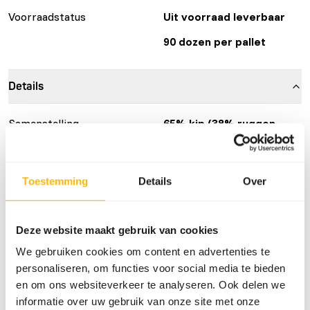
Voorraadstatus
Uit voorraad leverbaar
90 dozen per pallet
Details
Samenstelling
65% kip (38% ruggen,
15% hart, 12% maag),
33% rund (17% pens, 11%
tongbot, 2,5% nier, 2,5%
Toestemming
Details
Over
vet), 1% zalmolie, 1%
vitamines en mineralen.
Merk
KB RAW
Deze website maakt gebruik van cookies
We gebruiken cookies om content en advertenties te
GTIN/EAN
8717568360423
personaliseren, om functies voor social media te bieden
en om ons websiteverkeer te analyseren. Ook delen we
Voedingsadvies
informatie over uw gebruik van onze site met onze