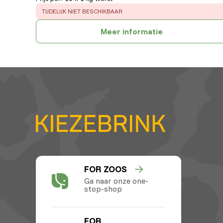
ERROR
:
TIJDELIJK NIET BESCHIKBAAR
Meer informatie
FOR ZOOS
Ga naar onze one-
stop-shop
FOR