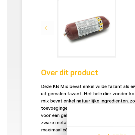
Over dit product
Deze KB Mix bevat enkel wilde fazant als e
uit gemalen fazant: Het hele dier zonder kop
mix bevat enkel natuurlijke ingrediënten, 
toevoegingen. Deze mix is op zichzelf niet vo
voor een gebalanceerd menu. Vanwege de m
zware metalen in wildproducten raden wij 
maximaal één keer in de week te voeren. Me