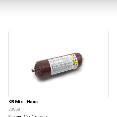
KB Mix - Haas
20008
Prijs per
:
10 x 1 kg worst