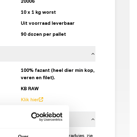
20006
10 x 1 kg worst
Uit voorraad leverbaar
90 dozen per pallet
100% fazant (heel dier min kop,
veren en filet).
KB RAW
Klik hier
onnen is noodzakelijk. Voor voeradvies, zie
Over