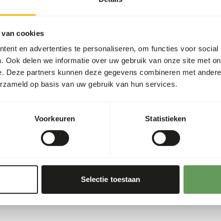
alen en loden kogels
www.kbraw.eu
. Dit product
hygiënevoorschriften in ach
mogelijke aanwezigheid van
 van cookies
aan deze producten maximaa
ent en advertenties te personaliseren, om functies voor social
informatie hierover vindt u
. Ook delen we informatie over uw gebruik van onze site met on
e. Deze partners kunnen deze gegevens combineren met andere i
erzameld op basis van uw gebruik van hun services.
s
4,8%
1,22%
Voorkeuren
Statistieken
0,56%
178
00 g)
Selectie toestaan