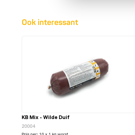
Ook interessant
KB Mix - Wilde Duif
20004
Prijs per
:
10 x 1 kg worst