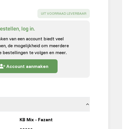
SUCCESS
:
UIT VOORRAAD LEVERBAAR
stellen, log in.
en van een account biedt veel
enen, de mogelijkheid om meerdere
e bestellingen te volgen en meer.
Account aanmaken
KB Mix - Fazant