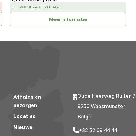
SUCCESS
:
UIT VOORRAAD LEVERBAAR
Meer informatie
Oude Heerweg Ruiter 7
Afhalen en
bezorgen
9250 Waasmunster
Locaties
België
Nieuws
+32 52 69 44 44