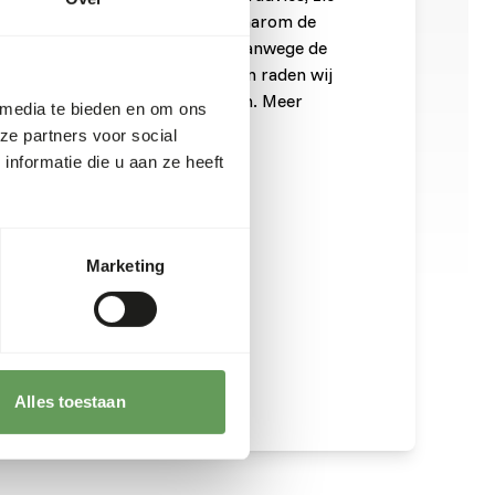
 is een rauw diervoeder. Houd daarom de
t, zie
www.feed-raw-right.eu
. Vanwege de
 zware metalen in wildproducten raden wij
l één keer in de week te voeren. Meer
 media te bieden en om ons
 bij voedingsinformatie.
ze partners voor social
nformatie die u aan ze heeft
Marketing
Alles toestaan