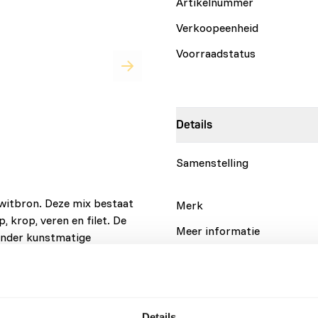
Artikelnummer
Verkoopeenheid
Voorraadstatus
Details
Samenstelling
iwitbron. Deze mix bestaat
Merk
, krop, veren en filet. De
Meer informatie
zonder kunstmatige
lledig, variatie is nodig
ogelijke aanwezigheid van
Voedingsadvies
aan deze producten
er informatie hierover
Let op: Variatie met eiwitbr
Details