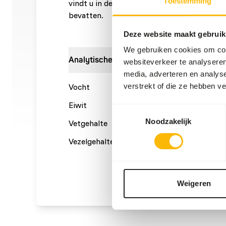
Toestemming
vindt u in de kennisbank. Kan (delen van) st
bevatten.
Deze website maakt gebruik
We gebruiken cookies om cont
Analytische bestanddelen
websiteverkeer te analyseren
media, adverteren en analys
verstrekt of die ze hebben v
Vocht
58%
Ruwe a
Eiwit
19%
Calcium
Toestemmingsselectie
Noodzakelijk
Vetgehalte
11%
Fosfor
Vezelgehalte
0,6%
Energie
(kcal/1
Weigeren