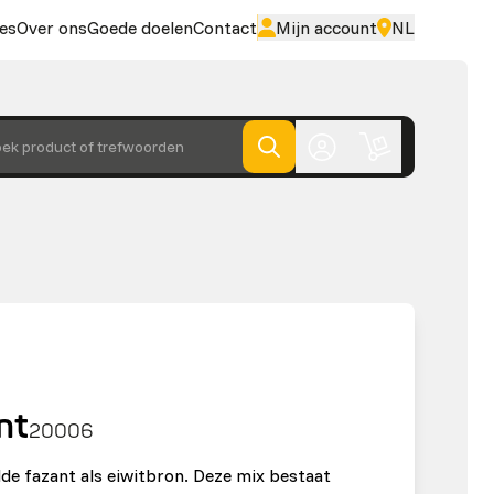
es
Over ons
Goede doelen
Contact
Mijn account
NL
ek product of trefwoorden
nt
20006
de fazant als eiwitbron. Deze mix bestaat