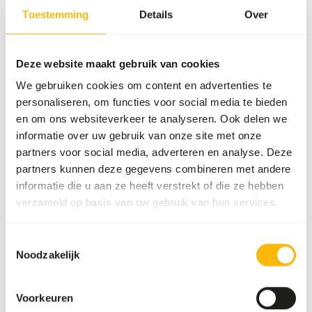
voeradvies, zie
www.kbraw.eu
. Dit product is een rauw
Toestemming
Details
Over
diervoeder. Houd daarom de hygiënevoorschriften in acht,
zie
www.feed-raw-right.eu
.
Deze website maakt gebruik van cookies
We gebruiken cookies om content en advertenties te
personaliseren, om functies voor social media te bieden
Over dit product
en om ons websiteverkeer te analyseren. Ook delen we
informatie over uw gebruik van onze site met onze
Deze KB Mix is samengesteld uit zalm, makreel en haring.
partners voor social media, adverteren en analyse. Deze
Deze vette vissoorten zijn een belangrijke bron van omega
partners kunnen deze gegevens combineren met andere
3. Het bevat enkel natuurlijke ingrediënten, zonder
informatie die u aan ze heeft verstrekt of die ze hebben
kunstmatige toevoegingen. Deze mix is opzichzelf niet
verzameld op basis van uw gebruik van hun services.
volledig, variatie is nodig voor een gebalanceerd menu.
Toestemmingsselectie
Noodzakelijk
Analytische bestanddelen
Voorkeuren
Vocht
69%
Ruwe as
4%