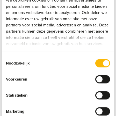
We gebruiken cookies om content en advertenties te
personaliseren, om functies voor social media te bieden
en om ons websiteverkeer te analyseren. Ook delen we
Over dit product
informatie over uw gebruik van onze site met onze
partners voor social media, adverteren en analyse. Deze
Rodent Mix is a complete, richly varied mixture suitable
partners kunnen deze gegevens combineren met andere
for all types of hamsters that sometimes get some extra
informatie die u aan ze heeft verstrekt of die ze hebben
vegetables. • For all types of hamsters, gerbils and rats. •
verzameld op basis van uw gebruik van hun services.
Ideal to give in addition to extra vegetables and animal
proteins. • With all kinds of seeds, vegetables and few
Toestemmingsselectie
grains.
Noodzakelijk
Voorkeuren
Downloads
Statistieken
Productsheet
Marketing