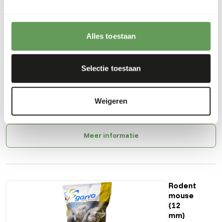
Ook interessant
Hamster
Alles toestaan
en rat
GA784
Selectie toestaan
Prijs per
:
15 kg
Weigeren
zak
WARNING
:
VERWACHTE LEVERTIJD MIN. 5 WERKDAGEN
Meer informatie
Rodent
mouse
(12
mm)