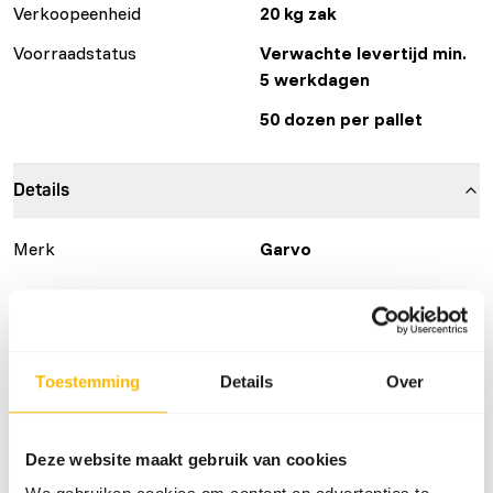
Verkoopeenheid
20 kg zak
Voorraadstatus
Verwachte levertijd min.
5 werkdagen
50 dozen per pallet
Details
Merk
Garvo
Voedingsadvies
• Give daily fresh feed, but no more than they can eat. •
Toestemming
Details
Over
Supplement of greens is optional, but not necessary. • It’s
alright to give regular little bits of animal products, such
as chunks of cheese. • Give fresh water daily.
Deze website maakt gebruik van cookies