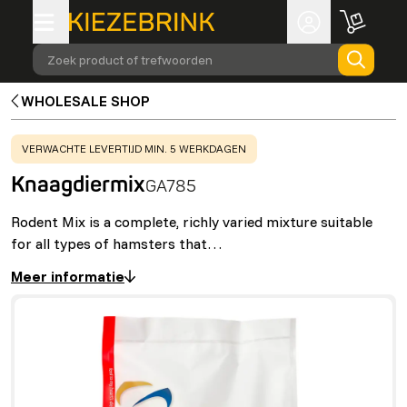
Zoek product of trefwoorden
WHOLESALE SHOP
WARNING
:
VERWACHTE LEVERTIJD MIN. 5 WERKDAGEN
Knaagdiermix
GA785
Rodent Mix is a complete, richly varied mixture suitable
for all types of hamsters that…
Meer informatie