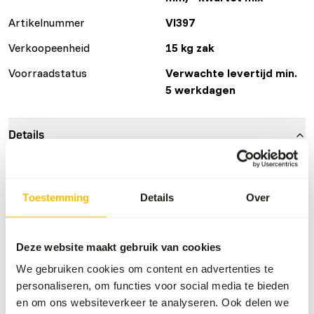
Artikelnummer
VI397
Verkoopeenheid
15 kg zak
Voorraadstatus
Verwachte levertijd min.
5 werkdagen
Details
Maat
6 mm
Merk
Vivani Fishfood
Toestemming
Details
Over
Voedingsadvies
Deze website maakt gebruik van cookies
We gebruiken cookies om content en advertenties te
• Voeren bij een watertemperatuur tot 10 graden.
personaliseren, om functies voor social media te bieden
• Bij een hogere watertemperatuur meerdere keren per
en om ons websiteverkeer te analyseren. Ook delen we
dag voeren.