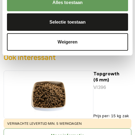
Alles toestaan
Downloads
Selectie toestaan
Productsheet
Weigeren
Ook interessant
Topgrowth
(6 mm)
VI396
Prijs per
:
15 kg zak
WARNING
:
VERWACHTE LEVERTIJD MIN. 5 WERKDAGEN