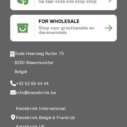
Ga naar onze one-stop-shop
FOR WHOLESALE
Shop voor groothandels en
dierenwinkels
Oude Heerweg Ruiter 73
9250 Waasmunster
België
+32 52 69 44 44
info@kiezebrink.be
Kiezebrink International
Kiezebrink België & Frankrijk
Kiezebrink UK