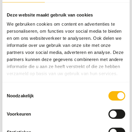
Merk
Animalfoods
Deze website maakt gebruik van cookies
We gebruiken cookies om content en advertenties te
Voedingsadvies
personaliseren, om functies voor social media te bieden
en om ons websiteverkeer te analyseren. Ook delen we
Let op: Variatie met eiwitbronnen is noodzakelijk. Dit
informatie over uw gebruik van onze site met onze
product is een rauw diervoeder. Houd daarom de
partners voor social media, adverteren en analyse. Deze
hygiënevoorschriften in acht.
partners kunnen deze gegevens combineren met andere
informatie die u aan ze heeft verstrekt of die ze hebben
verzameld op basis van uw gebruik van hun services.
Over dit product
Toestemmingsselectie
Noodzakelijk
Konijnendelen zijn een aanvullende voeding en onder andere
uitermate geschikt om te gebruiken in een BARF schema
Voorkeuren
in combinatie met andere bevleesde botten, organen en
spiervlees. De zakjes konijnendelen bestaan uit stukken
konijnenkarkas. Dit houdt in konijnenruggen met ribben en