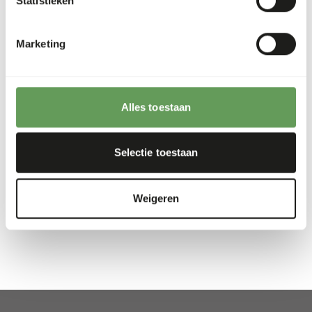
Statistieken
vlees en/of konijnenbillen. Afhankelijk van wat er
beschikbaar is bij de leverancier.
Marketing
Analytische bestanddelen
Alles toestaan
Vocht
64%
Ruwe as
3%
Eiwit
19%
Calcium
0.96%
Selectie toestaan
Vetgehalte
13%
Fosfor
0.65%
Weigeren
Vezelgehalte
0,4%
Energie
193
(kcal/100 g)