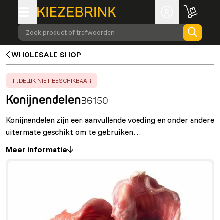
Zoek product of trefwoorden
WHOLESALE SHOP
ERROR
:
TIJDELIJK NIET BESCHIKBAAR
Konijnendelen
B6150
Konijnendelen zijn een aanvullende voeding en onder andere
uitermate geschikt om te gebruiken…
Meer informatie