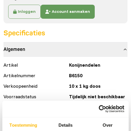
Inloggen
Account aanmaken
Specificaties
Algemeen
Artikel
Konijnendelen
Artikelnummer
B6150
Verkoopeenheid
10 x 1 kg doos
Voorraadstatus
Tijdelijk niet beschikbaar
Details
Toestemming
Details
Over
Samenstelling
100% konijn