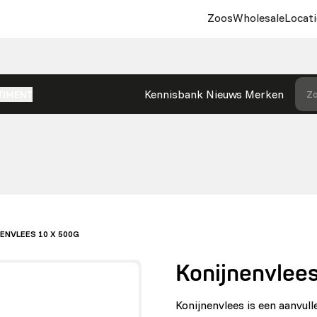
Zoos
Wholesale
Locati
Kennisbank
Nieuws
Merken
Zo
TIMENT
NENVLEES 10 X 500G
Konijnenvlee
Konijnenvlees is een aanvul