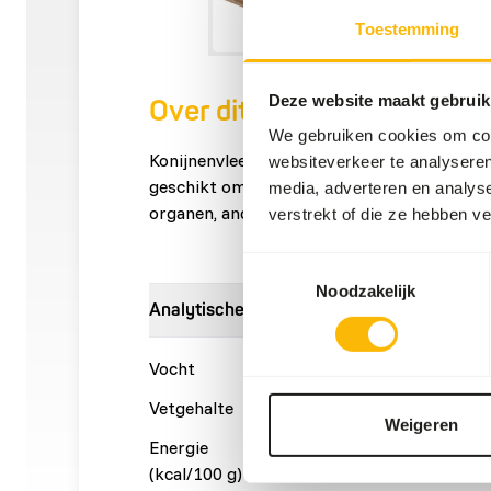
Toestemming
Deze website maakt gebruik
Over dit product
We gebruiken cookies om cont
Konijnenvlees is een aanvullende voeding e
websiteverkeer te analyseren
geschikt om te gebruiken in een BARF sch
media, adverteren en analys
organen, ander spiervlees en bevleesd bot.
verstrekt of die ze hebben v
Toestemmingsselectie
Noodzakelijk
Analytische bestanddelen
Vocht
74,8%
Eiwit
Vetgehalte
3%
Vezelge
Weigeren
Energie
104
(kcal/100 g)