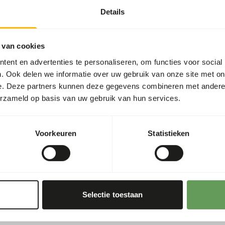
Artikelnummer
Details
Verkoopeenheid
Voorraadstatus
 van cookies
ent en advertenties te personaliseren, om functies voor social
Details
n onder andere uitermate
. Ook delen we informatie over uw gebruik van onze site met on
ema in combinatie met
e. Deze partners kunnen deze gegevens combineren met andere i
Samenstelling
erzameld op basis van uw gebruik van hun services.
Merk
Voorkeuren
Statistieken
Voedingsadvies
21%
Let op: Variatie met eiwitbr
rauw diervoeder. Houd daar
halte
1,2%
Selectie toestaan