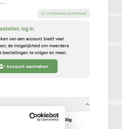
in…
SUCCESS
:
UIT VOORRAAD LEVERBAAR
stellen, log in.
en van een account biedt veel
enen, de mogelijkheid om meerdere
e bestellingen te volgen en meer.
Account aanmaken
Konijnenvlees 10 x 500g