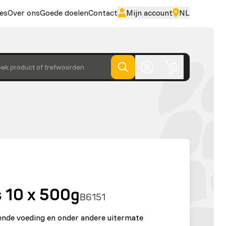
es
Over ons
Goede doelen
Contact
Mijn account
NL
ek product of trefwoorden
s 10 x 500g
B6151
lende voeding en onder andere uitermate