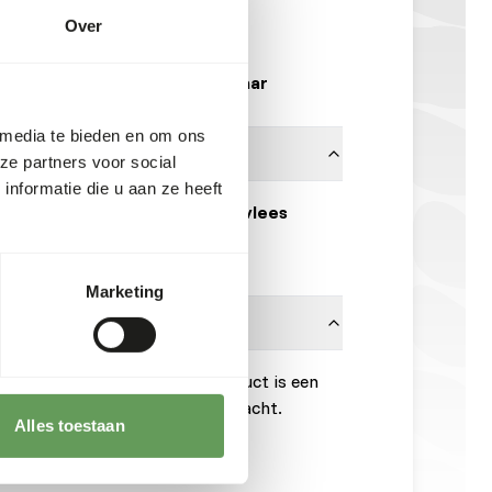
B6151
Over
10 x 500 g doos
Uit voorraad leverbaar
 media te bieden en om ons
ze partners voor social
nformatie die u aan ze heeft
100% konijnen spiervlees
Animalfoods
Marketing
onnen is noodzakelijk. Dit product is een
om de hygiënevoorschriften in acht.
Alles toestaan