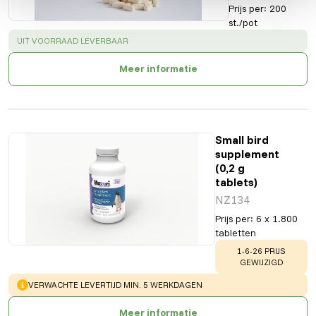
Prijs per
:
200
st./pot
SUCCESS
:
UIT VOORRAAD LEVERBAAR
Meer informatie
Small bird
supplement
(0,2 g
tablets)
NZ134
Prijs per
:
6 x 1.800
tabletten
WARNING
:
1-6-26 PRIJS
GEWIJZIGD
WARNING
:
VERWACHTE LEVERTIJD MIN. 5 WERKDAGEN
Meer informatie