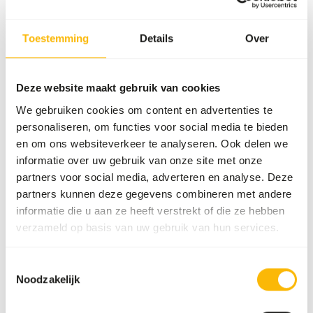
Merk
Mazuri
Toestemming
Details
Over
Voedingsadvies
Deze website maakt gebruik van cookies
Feed 1 tablet per 1.1 kg of fish or shellfish by placing the
We gebruiken cookies om content en advertenties te
tablet into the food.
personaliseren, om functies voor social media te bieden
en om ons websiteverkeer te analyseren. Ook delen we
informatie over uw gebruik van onze site met onze
partners voor social media, adverteren en analyse. Deze
Over dit product
partners kunnen deze gegevens combineren met andere
informatie die u aan ze heeft verstrekt of die ze hebben
Mazuri® Large Bird Supplement is formulated for fish-
verzameld op basis van uw gebruik van hun services.
eating birds consuming larger prey items to provide
vitamins depleted in frozen fish in a convenient tablet
Toestemmingsselectie
form. Due to a relatively short expiry date from
Noodzakelijk
production, there is a possibility that you receive a shorter
expiry date with this product. We will make sure that this