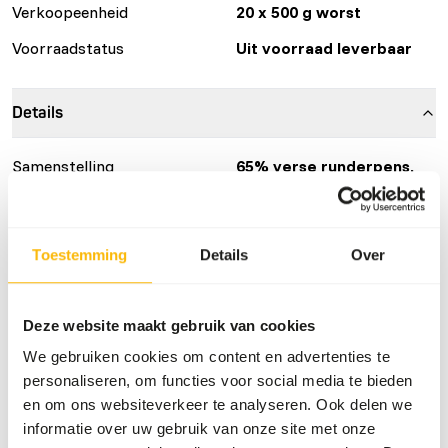
Verkoopeenheid
20 x 500 g worst
Voorraadstatus
Uit voorraad leverbaar
Details
Samenstelling
65% verse runderpens,
rundvlees, lever, long,
hart, schapenvet,
lijnzaadolie, vitamines en
Toestemming
Details
Over
mineralen.
Merk
Mulder
Deze website maakt gebruik van cookies
We gebruiken cookies om content en advertenties te
Voedingsadvies
personaliseren, om functies voor social media te bieden
en om ons websiteverkeer te analyseren. Ook delen we
Voor honden zou een hoeveelheid van 20-30 gram per kilo
informatie over uw gebruik van onze site met onze
lichaamsgewicht per dag aangehouden kunnen worden.