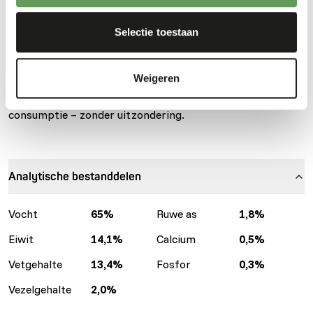
basis van gespoelde runderpens aangevuld met
schapenvet en een premix van vitaminen en mineralen.
Selectie toestaan
Deze vers vlees voeding is uitermate gezond voor honden
en hoeft niet te worden afgewisseld maar het mag zeker
Weigeren
wel. Alle grondstoffen voor deze complete maaltijd zijn
afkomstig van runderen die geschikt zijn voor menselijke
consumptie – zonder uitzondering.
Analytische bestanddelen
Vocht
65%
Ruwe as
1,8%
Eiwit
14,1%
Calcium
0,5%
Vetgehalte
13,4%
Fosfor
0,3%
Vezelgehalte
2,0%