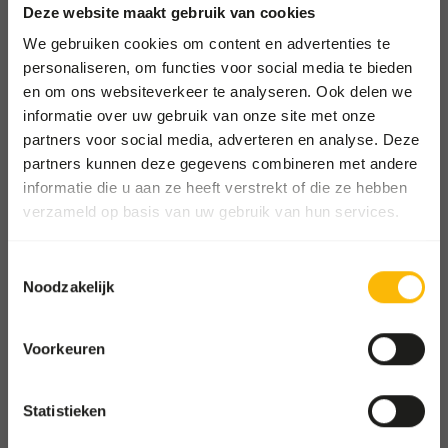
Afhalen en bezorgen
Deze website maakt gebruik van cookies
Locaties
We gebruiken cookies om content en advertenties te
personaliseren, om functies voor social media te bieden
Nieuws
en om ons websiteverkeer te analyseren. Ook delen we
Goede doelen
informatie over uw gebruik van onze site met onze
Contact
partners voor social media, adverteren en analyse. Deze
partners kunnen deze gegevens combineren met andere
informatie die u aan ze heeft verstrekt of die ze hebben
FOR ZOOS
verzameld op basis van uw gebruik van hun services.
Ga naar onze one-stop-shop
Toestemmingsselectie
Noodzakelijk
FOR WHOLESALE
Shop voor groothandels en
dierenwinkels
Voorkeuren
Oude Heerweg Ruiter 73
Statistieken
9250 Waasmunster