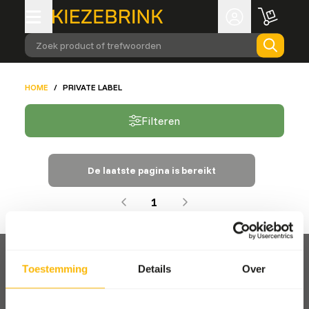
Zoek product of trefwoorden
HOME
/
PRIVATE LABEL
Filteren
De laatste pagina is bereikt
1
Toestemming
Details
Over