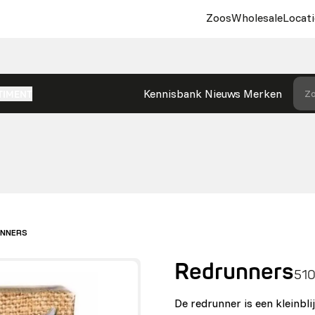
Zoos
Wholesale
Locati
Kennisbank
Nieuws
Merken
Zo
TIMENT
NNERS
Redrunners
510
De redrunner is een kleinbli