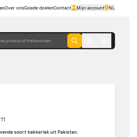
es
Over ons
Goede doelen
Contact
Mijn account
NL
ek product of trefwoorden
11
jvende soort kakkerlak uit Pakistan.