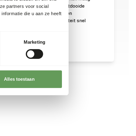
n. Bied een dier nooit meer ontdooide
ze partners voor social
en. Als er te veel insecten worden
nformatie die u aan ze heeft
worden gegeten en zal hun kwaliteit snel
Marketing
Alles toestaan