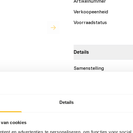
Artikelnummer
Verkoopeenheid
Voorraadstatus
Details
Samenstelling
Merk
kkerlak uit Pakistan.
Meer informatie
r bijvoorbeeld baardagamen,
Details
Voedingsadvies
 van cookies
Topinsect-insecten moeten 
dieren worden aangeboden. 
ent en advertenties te personaliseren, om functies voor social