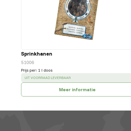
Sprinkhanen
51006
Prijs per
:
1 l doos
SUCCESS
:
UIT VOORRAAD LEVERBAAR
Meer informatie