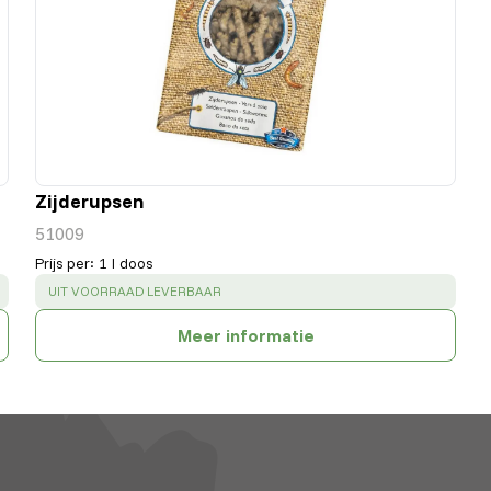
Zijderupsen
51009
Prijs per
:
1 l doos
SUCCESS
:
UIT VOORRAAD LEVERBAAR
Meer informatie