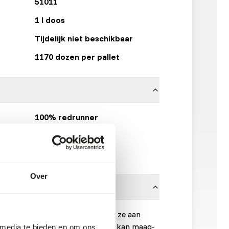
51011
1 l doos
Tijdelijk niet beschikbaar
1170 dozen per pallet
100% redrunner
Topinsect
Klik hier
Over
altijd ontdooid worden voordat ze aan
Een insect dat nog bevroren is, kan maag-
 media te bieden en om ons