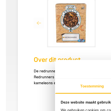
Over dit product
De redrunner is een kleinblijvende soort ka
Redrunners zijn zeer geschikt voedsel voo
kameleons en gekko's.
Toestemming
Deze website maakt gebruik
We gebruiken cookies om cont