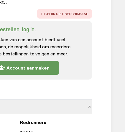
ikt…
ERROR
:
TIJDELIJK NIET BESCHIKBAAR
stellen, log in.
en van een account biedt veel
enen, de mogelijkheid om meerdere
e bestellingen te volgen en meer.
Account aanmaken
Redrunners