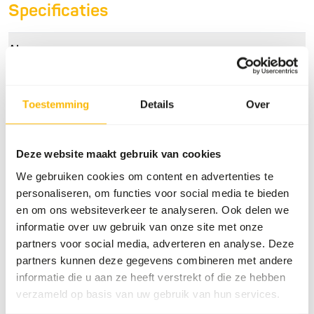
Specificaties
Algemeen
Artikel
Rundsvlees (95%) IQF
10x10 cm
Toestemming
Details
Over
Artikelnummer
B6301
Verkoopeenheid
ca. 20 kg doos
Deze website maakt gebruik van cookies
We gebruiken cookies om content en advertenties te
Voorraadstatus
Uit voorraad leverbaar
personaliseren, om functies voor social media te bieden
en om ons websiteverkeer te analyseren. Ook delen we
Details
informatie over uw gebruik van onze site met onze
partners voor social media, adverteren en analyse. Deze
partners kunnen deze gegevens combineren met andere
Maat
10 x 10 cm
informatie die u aan ze heeft verstrekt of die ze hebben
Samenstelling
100% rundvlees
verzameld op basis van uw gebruik van hun services.
Merk
Animalfoods