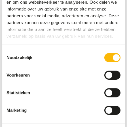
en om ons websiteverkeer te analyseren. Ook delen we
Verkoopeenheid
10 kg zak
informatie over uw gebruik van onze site met onze
Voorraadstatus
Verwachte levertijd min.
partners voor social media, adverteren en analyse. Deze
5 werkdagen
partners kunnen deze gegevens combineren met andere
informatie die u aan ze heeft verstrekt of die ze hebben
verzameld op basis van uw gebruik van hun services.
Details
Toestemmingsselectie
Merk
Vivani Fishfood
Noodzakelijk
Over dit product
Voorkeuren
Schildpadden sticks bruin zijn een zeer veelzijdig voer,
Statistieken
geschikt als voer voor land- en waterschildpadden.
Belangrijk voor een goede evenwichtige groei, deze sticks
zijn uitgebalanceerd en bevatten sporenelementen, en alle
Marketing
noodzakelijke vitaminen.