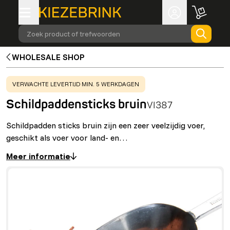
Zoek product of trefwoorden
WHOLESALE SHOP
WARNING
:
VERWACHTE LEVERTIJD MIN. 5 WERKDAGEN
Schildpaddensticks bruin
VI387
Schildpadden sticks bruin zijn een zeer veelzijdig voer,
geschikt als voer voor land- en…
Meer informatie