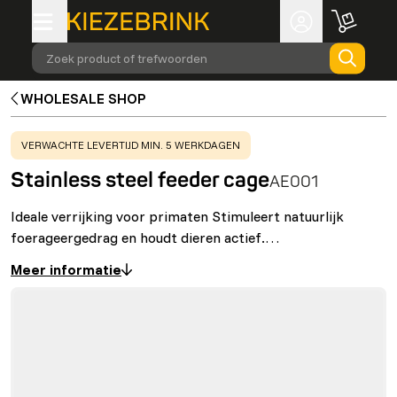
Zoek product of trefwoorden
WHOLESALE SHOP
WARNING
:
VERWACHTE LEVERTIJD MIN. 5 WERKDAGEN
Stainless steel feeder cage
AE001
Ideale verrijking voor primaten Stimuleert natuurlijk
foerageergedrag en houdt dieren actief.…
Meer informatie