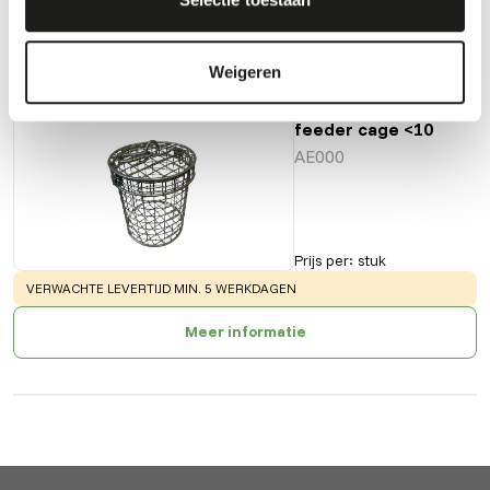
Ook interessant
Weigeren
Stainless steel
feeder cage <10
AE000
Prijs per
:
stuk
WARNING
:
VERWACHTE LEVERTIJD MIN. 5 WERKDAGEN
Meer informatie