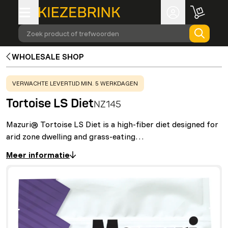
Zoek product of trefwoorden
WHOLESALE SHOP
WARNING
:
VERWACHTE LEVERTIJD MIN. 5 WERKDAGEN
Tortoise LS Diet
NZ145
Mazuri® Tortoise LS Diet is a high-fiber diet designed for
arid zone dwelling and grass-eating…
Meer informatie