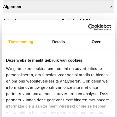
Algemeen
Artikel
Tortoise LS Diet
Artikelnummer
NZ145
Verkoopeenheid
6 x 340 g zak
Toestemming
Details
Over
Voorraadstatus
Verwachte levertijd min.
5 werkdagen
Deze website maakt gebruik van cookies
We gebruiken cookies om content en advertenties te
Details
personaliseren, om functies voor social media te bieden
en om ons websiteverkeer te analyseren. Ook delen we
Maat
6,35 x 12,7 mm
informatie over uw gebruik van onze site met onze
partners voor social media, adverteren en analyse. Deze
Merk
Mazuri
partners kunnen deze gegevens combineren met andere
informatie die u aan ze heeft verstrekt of die ze hebben
Voedingsadvies
verzameld op basis van uw gebruik van hun services.