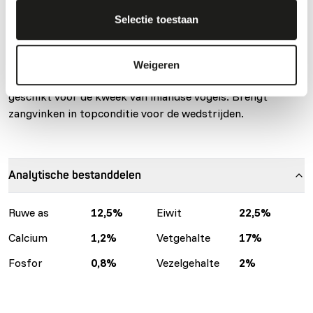
Volledig voeder voor alle insectenetende vogels Volledig
Selectie toestaan
uitgebalanceerd voeder met dierlijke eiwitten en minimum
25% ongewervelden. Zeer rijk aan dierlijke eiwitten en aan
gedroogde insecten: miereneieren, Mexicaanse larven,
Weigeren
gedroogde watervliegen, vliegenlarven, ... . Uitermate
geschikt voor de kweek van inlandse vogels. Brengt
zangvinken in topconditie voor de wedstrijden.
Analytische bestanddelen
Ruwe as
12,5%
Eiwit
22,5%
Calcium
1,2%
Vetgehalte
17%
Fosfor
0,8%
Vezelgehalte
2%