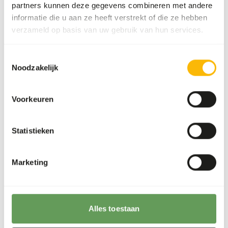
plantaardige
partners kunnen deze gegevens combineren met andere
eiwitextracten, oliën en
informatie die u aan ze heeft verstrekt of die ze hebben
vetten, honing, suikers,
verzameld op basis van uw gebruik van hun services.
schaal- en weekdieren
(6,7%), mineralen,
Toestemmingsselectie
plantaardige
Noodzakelijk
bijproducten.
Merk
Versele Laga
Voorkeuren
Voedingsadvies
Statistieken
Gebruiksklare basisvoeding. Vrijelijk aanbieden gedurende
Marketing
het hele jaar. Regelmatig verversen.
Alles toestaan
Over dit product