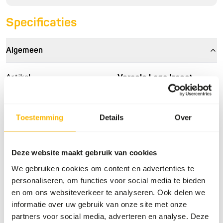
Specificaties
Algemeen
Artikel
Versele Laga Insect
Patee
Artikelnummer
B6823
Toestemming
Details
Over
Verkoopeenheid
1 kg zak
Voorraadstatus
Uit voorraad leverbaar
Deze website maakt gebruik van cookies
We gebruiken cookies om content en advertenties te
Details
personaliseren, om functies voor social media te bieden
en om ons websiteverkeer te analyseren. Ook delen we
Samenstelling
bakkerijproducten,
informatie over uw gebruik van onze site met onze
insecten (18,3%),
partners voor social media, adverteren en analyse. Deze