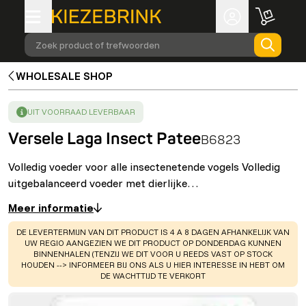
Zoek product of trefwoorden
WHOLESALE SHOP
SUCCESS
:
UIT VOORRAAD LEVERBAAR
Versele Laga Insect Patee
B6823
Volledig voeder voor alle insectenetende vogels Volledig
uitgebalanceerd voeder met dierlijke…
Meer informatie
WARNING
:
DE LEVERTERMIJN VAN DIT PRODUCT IS 4 A 8 DAGEN AFHANKELIJK VAN
UW REGIO AANGEZIEN WE DIT PRODUCT OP DONDERDAG KUNNEN
BINNENHALEN (TENZIJ WE DIT VOOR U REEDS VAST OP STOCK
HOUDEN --> INFORMEER BIJ ONS ALS U HIER INTERESSE IN HEBT OM
DE WACHTTIJD TE VERKORT