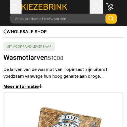
Zoek product of trefwoorden
WHOLESALE SHOP
SUCCESS
:
UIT VOORRAAD LEVERBAAR
Wasmotlarven
51008
De larven van de wasmot van Topinsect zijn uiterst
voedzaam vanwege hun hoog gehalte aan droge…
Meer informatie