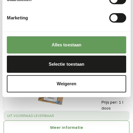
Downloads
Marketing
Productsheet
Alles toestaan
Ook interessant
Selectie toestaan
Pinkies
51000
Weigeren
Prijs per
:
1 l
doos
SUCCESS
:
UIT VOORRAAD LEVERBAAR
Meer informatie