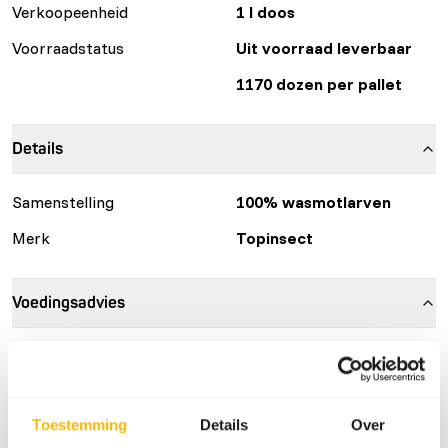
Verkoopeenheid
1 l doos
Voorraadstatus
Uit voorraad leverbaar
1170 dozen per pallet
Details
Samenstelling
100% wasmotlarven
Merk
Topinsect
Voedingsadvies
Topinsect-insecten moeten altijd ontdooid worden
voordat ze aan dieren worden aangeboden. Een insect dat
nog bevroren is, kan maag- of darmkrampen veroorzaken.
Toestemming
Details
Over
Bied een dier nooit meer ontdooide insecten aan dan het