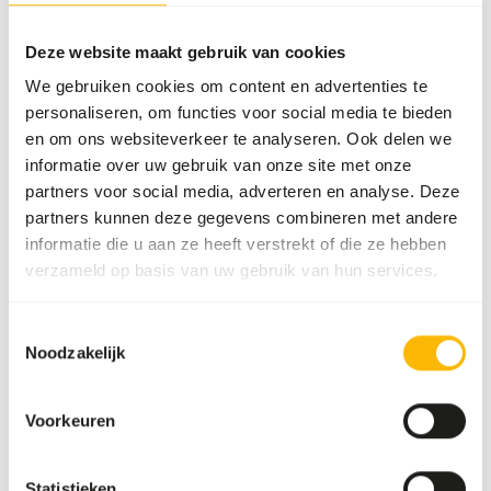
kan eten. Als er te veel insecten worden aangeboden, zullen
ze niet worden gegeten en zal hun kwaliteit snel afnemen.
Deze website maakt gebruik van cookies
We gebruiken cookies om content en advertenties te
personaliseren, om functies voor social media te bieden
Over dit product
en om ons websiteverkeer te analyseren. Ook delen we
informatie over uw gebruik van onze site met onze
De larven van de wasmot van Topinsect zijn uiterst
partners voor social media, adverteren en analyse. Deze
voedzaam vanwege hun hoog gehalte aan droge stof en
partners kunnen deze gegevens combineren met andere
vet. Hun zachtheid maakt ze tot een gemakkelijk te eten
informatie die u aan ze heeft verstrekt of die ze hebben
en verteerbare insectensoort. De larven van de wasmot
verzameld op basis van uw gebruik van hun services.
van Topinsect worden gekweekt op een deels natuurlijk
(waaronder bijenhoning) en deels kunstmatig medium,
Toestemmingsselectie
zonder toegevoegde groeibevorderaars of chemicaliën.
Noodzakelijk
Het fokproces van dit insect is zeer arbeidsintensief, wat
natuurlijk de reden is waarom dit insect zo'n kostbare
voedselbron is.
Voorkeuren
Statistieken