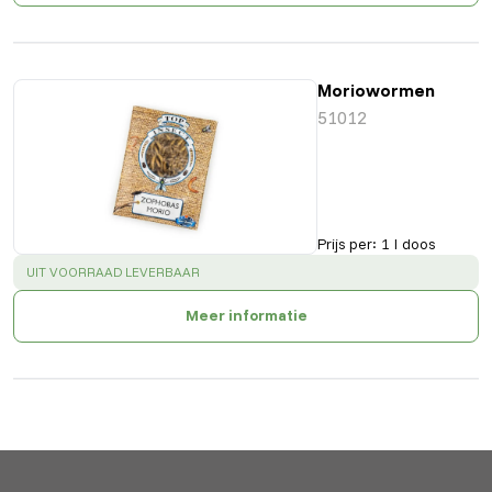
Moriowormen
51012
Prijs per
:
1 l doos
SUCCESS
:
UIT VOORRAAD LEVERBAAR
Meer informatie