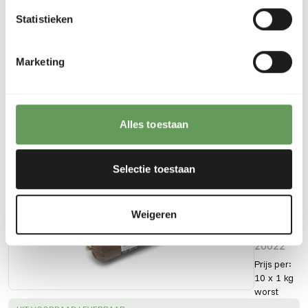
Statistieken
Downloads
Marketing
Productsheet
Alles toestaan
Ook interessant
Selectie toestaan
KB
Mix
-
Weigeren
Vis
20022
Prijs per
:
10 x 1 kg
worst