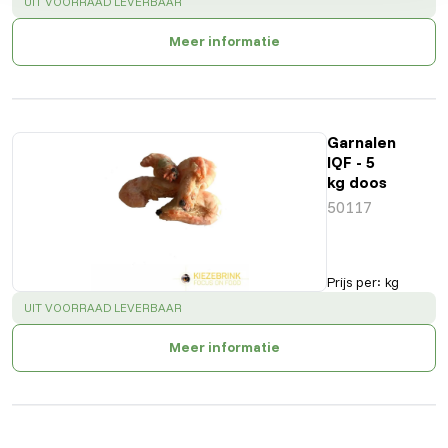
SUCCESS
:
UIT VOORRAAD LEVERBAAR
Meer informatie
Garnalen
IQF - 5
kg doos
50117
Prijs per
:
kg
SUCCESS
:
UIT VOORRAAD LEVERBAAR
Meer informatie