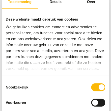
birds will need more feed compared to spring or summer,
Toestemming
Details
Over
this is mainly due to the higher maintenance requirements
and the absence of natural feed additions (insects, algae,
buds, grass or seeds) in winter. We recommend offering
Deze website maakt gebruik van cookies
the food dry. Due to the extrusion process, the pellets do
We gebruiken cookies om content en advertenties te
keep their shape in water. As a result, the pellets can also
personaliseren, om functies voor social media te bieden
be given floating or soaked in water.
en om ons websiteverkeer te analyseren. Ook delen we
informatie over uw gebruik van onze site met onze
partners voor social media, adverteren en analyse. Deze
partners kunnen deze gegevens combineren met andere
Over dit product
informatie die u aan ze heeft verstrekt of die ze hebben
verzameld op basis van uw gebruik van hun services.
Wisbroek Ibis-Flamingo Floating is a complete (floating)
daily food for ibises, flamingos and spoonbills. During the
Toestemmingsselectie
unique extrusion process, the high diversity of raw
Noodzakelijk
materials is formed into delicious crunchy pellets under
high pressure. Each pellet contains all the nutrients your
bird needs to stay in good condition. Apart from the
Voorkeuren
pellets, no extra additions are needed in the feed.