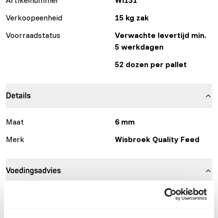
Verkoopeenheid
15 kg zak
Voorraadstatus
Verwachte levertijd min.
5 werkdagen
52 dozen per pallet
Details
Maat
6 mm
Merk
Wisbroek Quality Feed
Voedingsadvies
Ibises, spoonbills and flamingo’s need, depending on the
season, 20-40 g feed/kg body weight each day. In winter