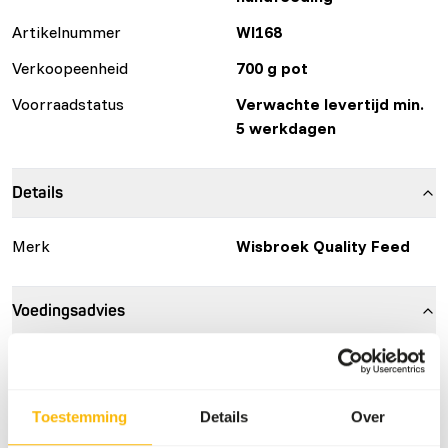
Artikelnummer
WI168
Verkoopeenheid
700 g pot
Voorraadstatus
Verwachte levertijd min.
5 werkdagen
Details
Merk
Wisbroek Quality Feed
Voedingsadvies
• Mix 1 part Parrot High Fat Handfeeding with 1–3 parts
cooled boiled water (approx. 38 °C / 100 °F).
• Stir until all the powder is dissolved, and leave it for5-10
Toestemming
Details
Over
minutes.