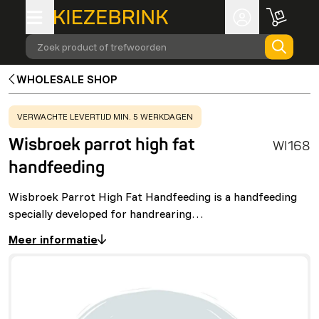
Zoek product of trefwoorden
WHOLESALE SHOP
WARNING
:
VERWACHTE LEVERTIJD MIN. 5 WERKDAGEN
Wisbroek parrot high fat
WI168
handfeeding
Wisbroek Parrot High Fat Handfeeding is a handfeeding
specially developed for handrearing…
Meer informatie