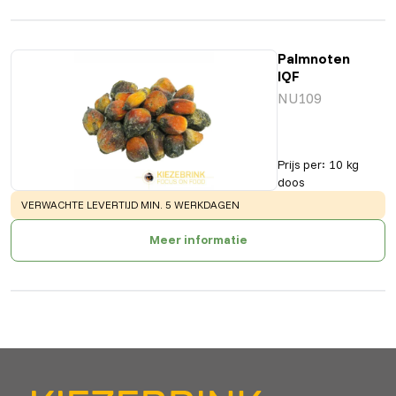
Palmnoten
IQF
NU109
Prijs per
:
10 kg
doos
WARNING
:
VERWACHTE LEVERTIJD MIN. 5 WERKDAGEN
Meer informatie