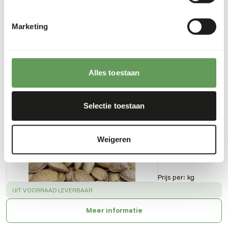
Downloads
Marketing
Productsheet
Alles toestaan
Ook interessant
Amandelen
Selectie toestaan
in dop -
12,5 kg
NU100
Weigeren
Prijs per
:
kg
SUCCESS
:
UIT VOORRAAD LEVERBAAR
Meer informatie