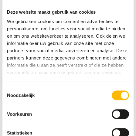
• Stir again until all the powder is dissolved.
• Use a small syringe or feeding spoon and ensure no air is
Deze website maakt gebruik van cookies
in the syringe.
We gebruiken cookies om content en advertenties te
personaliseren, om functies voor social media te bieden
It is important to let the porridge thicken properly so it
en om ons websiteverkeer te analyseren. Ook delen we
can pass easily through the feeder, and never add any
informatie over uw gebruik van onze site met onze
additives, as this may disturb the nutritional composition.
partners voor social media, adverteren en analyse. Deze
partners kunnen deze gegevens combineren met andere
informatie die u aan ze heeft verstrekt of die ze hebben
verzameld op basis van uw gebruik van hun services.
Over dit product
Toestemmingsselectie
Wisbroek Parrot High Fat Handfeeding is a handfeeding
Noodzakelijk
specially developed for handrearing young parrots that
need a diet with a high fat content. It can also be used as
force feeding of sick or straggling young birds.
Voorkeuren
Statistieken