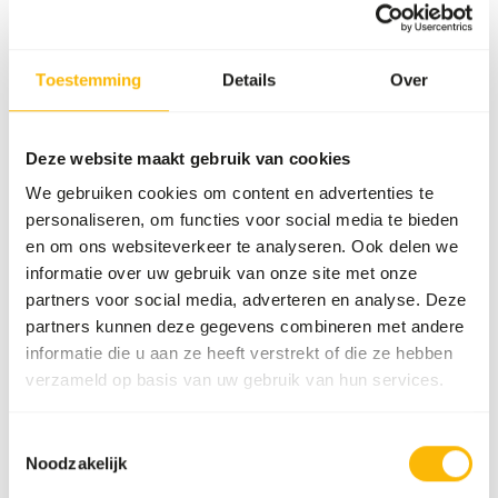
Voorraadstatus
Verwachte levertijd min.
5 werkdagen
Toestemming
Details
Over
Details
Deze website maakt gebruik van cookies
Merk
Wisbroek Quality Feed
We gebruiken cookies om content en advertenties te
personaliseren, om functies voor social media te bieden
en om ons websiteverkeer te analyseren. Ook delen we
Voedingsadvies
informatie over uw gebruik van onze site met onze
partners voor social media, adverteren en analyse. Deze
Mix 20-30 grams of pollen per kilogram of feed daily to
partners kunnen deze gegevens combineren met andere
support the immune system and support overall bird
informatie die u aan ze heeft verstrekt of die ze hebben
health.
verzameld op basis van uw gebruik van hun services.
Toestemmingsselectie
Noodzakelijk
Over dit product