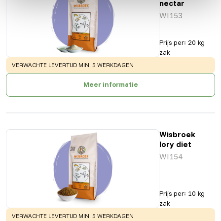
nectar
WI153
Prijs per
:
20 kg
zak
WARNING
:
VERWACHTE LEVERTIJD MIN. 5 WERKDAGEN
Meer informatie
Wisbroek
lory diet
WI154
Prijs per
:
10 kg
zak
WARNING
:
VERWACHTE LEVERTIJD MIN. 5 WERKDAGEN