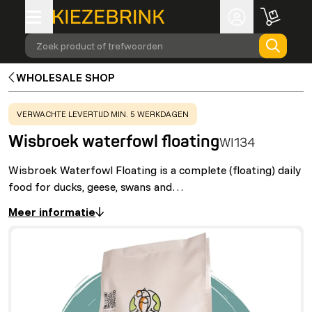
Zoek product of trefwoorden
WHOLESALE SHOP
WARNING
:
VERWACHTE LEVERTIJD MIN. 5 WERKDAGEN
Wisbroek waterfowl floating
WI134
Wisbroek Waterfowl Floating is a complete (floating) daily
food for ducks, geese, swans and…
Meer informatie