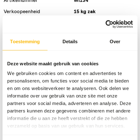
Verkoopeenheid
15 kg zak
Voorraadstatus
Verwachte levertijd min.
5 werkdagen
52 dozen per pallet
Toestemming
Details
Over
Details
Deze website maakt gebruik van cookies
We gebruiken cookies om content en advertenties te
Maat
6 mm
personaliseren, om functies voor social media te bieden
en om ons websiteverkeer te analyseren. Ook delen we
Merk
Wisbroek Quality Feed
informatie over uw gebruik van onze site met onze
partners voor social media, adverteren en analyse. Deze
Voedingsadvies
partners kunnen deze gegevens combineren met andere
informatie die u aan ze heeft verstrekt of die ze hebben
Ducks, geese and swans will never eat more than they
verzameld op basis van uw gebruik van hun services.
need. This means that Wisbroek Waterfowl Floating can