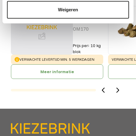
KNZ
Weigeren
liksteen
wild
OM170
Prijs per
:
10 kg
blok
WARNING
:
WARNING
:
VERWACHTE LEVERTIJD MIN. 5 WERKDAGEN
VERWACHTE L
Meer informatie