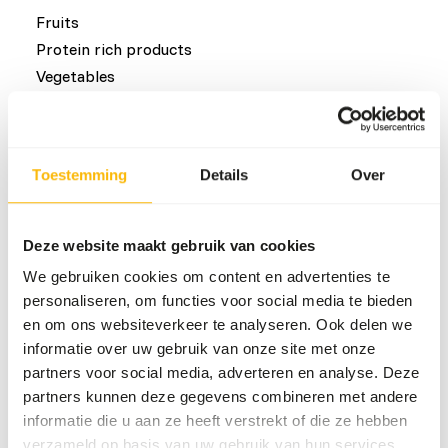
Fruits
Protein rich products
Vegetables
Common diseases
Toestemming
Details
Over
An unbalanced diet may result in one of these more
commonly occurring diseases/conditions:
Deze website maakt gebruik van cookies
Chronic rumenitis
We gebruiken cookies om content en advertenties te
Bloat
personaliseren, om functies voor social media te bieden
Obesity
en om ons websiteverkeer te analyseren. Ook delen we
Excessive hoof growth
informatie over uw gebruik van onze site met onze
partners voor social media, adverteren en analyse. Deze
partners kunnen deze gegevens combineren met andere
Additional advice
informatie die u aan ze heeft verstrekt of die ze hebben
verzameld op basis van uw gebruik van hun services.