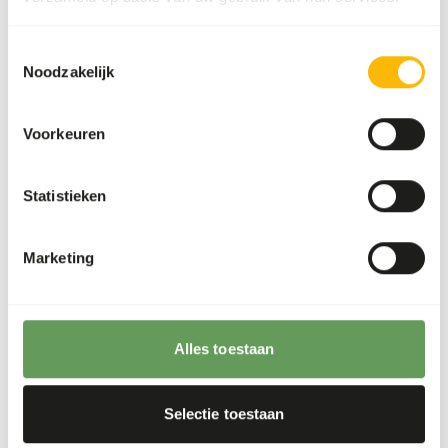
Divide the “Feed quantity per day” over at least
two feeding moments per day.
Toestemmingsselectie
Supplement the diet with
ad libitum
hay (
read
Noodzakelijk
more about browsers and grazers
).
Feeding fruit might lead to abnormal
Voorkeuren
fermentation in the hindgut because of high
sugar levels (
read more about nutritional
values of (wild) fruits and vegetables
).
Statistieken
Stimulate foraging behaviour by hiding, stacking
or hanging the feed (
read more about feed
Marketing
enrichment and foraging behaviour
).
Back to database
Alles toestaan
Our assortment
Selectie toestaan
Recommended products for this animal