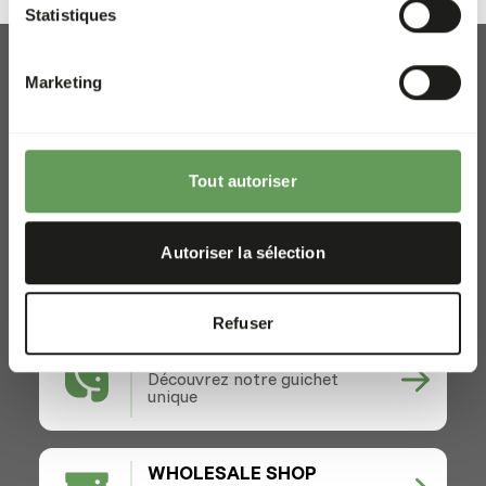
Statistiques
Marketing
Enlèvement et livraison
Tout autoriser
Lieux
Actualités
Autoriser la sélection
Les organismes de bienfaisance
Contact
Refuser
ZOOS SHOP
Découvrez notre guichet
unique
WHOLESALE SHOP