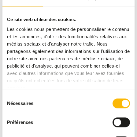
nous collaborons avec plusieurs marques
respectées du monde entier. En sélectionnant
soigneusement en fonction de la qualité, de
Ce site web utilise des cookies.
l'expertise, de l'artisanat et de la fiabilité, nous
Les cookies nous permettent de personnaliser le contenu
avons créé un assortiment unique. Chacune de ces
et les annonces, d'offrir des fonctionnalités relatives aux
marques apporte quelque chose de précieux à notre
médias sociaux et d'analyser notre trafic. Nous
partageons également des informations sur l'utilisation de
gamme, ce qui nous permet de toujours vous offrir
notre site avec nos partenaires de médias sociaux, de
un large choix.
publicité et d'analyse, qui peuvent combiner celles-ci
avec d'autres informations que vous leur avez fournies
Your animals, our brands
ou qu'ils ont collectées lors de votre utilisation de leurs
services.
Sélection
Nécessaires
du
Previous slide
Next sli
consentement
Préférences