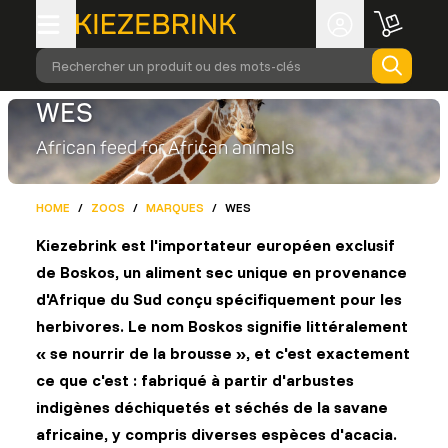
Rechercher un produit ou des mots-clés
WES
African feed for African animals
HOME
/
ZOOS
/
MARQUES
/
WES
Kiezebrink est l'importateur européen exclusif
de Boskos, un aliment sec unique en provenance
d'Afrique du Sud conçu spécifiquement pour les
herbivores. Le nom Boskos signifie littéralement
« se nourrir de la brousse », et c'est exactement
ce que c'est : fabriqué à partir d'arbustes
indigènes déchiquetés et séchés de la savane
africaine, y compris diverses espèces d'acacia.