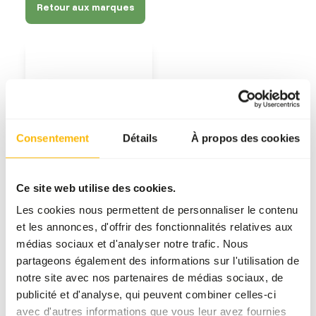
Retour aux marques
Consentement
Détails
À propos des cookies
Voir les produits
Ce site web utilise des cookies.
Les cookies nous permettent de personnaliser le contenu
Nos marques
et les annonces, d'offrir des fonctionnalités relatives aux
médias sociaux et d'analyser notre trafic. Nous
Il n'y a pas une seule marque qui offre la meilleure
partageons également des informations sur l'utilisation de
alimentation pour tous les animaux. C'est pourquoi
notre site avec nos partenaires de médias sociaux, de
nous collaborons avec plusieurs marques
publicité et d'analyse, qui peuvent combiner celles-ci
respectées du monde entier. En sélectionnant
avec d'autres informations que vous leur avez fournies