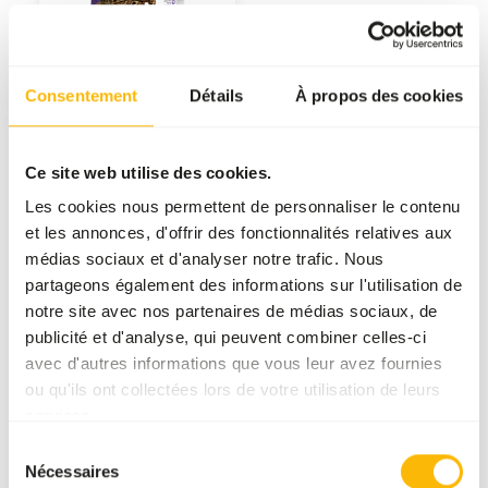
Voir les produits
Consentement
Détails
À propos des cookies
Nos marques
Il n'y a pas une seule marque qui offre la meilleure
Ce site web utilise des cookies.
alimentation pour tous les animaux. C'est pourquoi
Les cookies nous permettent de personnaliser le contenu
nous collaborons avec plusieurs marques
et les annonces, d'offrir des fonctionnalités relatives aux
respectées du monde entier. En sélectionnant
médias sociaux et d'analyser notre trafic. Nous
soigneusement en fonction de la qualité, de
partageons également des informations sur l'utilisation de
l'expertise, de l'artisanat et de la fiabilité, nous
notre site avec nos partenaires de médias sociaux, de
avons créé un assortiment unique. Chacune de ces
publicité et d'analyse, qui peuvent combiner celles-ci
marques apporte quelque chose de précieux à notre
avec d'autres informations que vous leur avez fournies
ou qu'ils ont collectées lors de votre utilisation de leurs
gamme, ce qui nous permet de toujours vous offrir
services.
un large choix.
Sélection
Nécessaires
du
Your animals, our brands