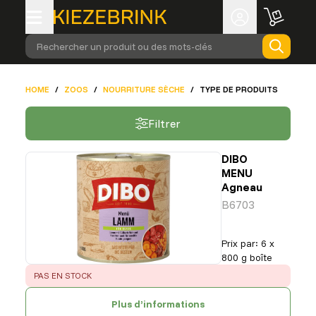
Rechercher un produit ou des mots-clés
HOME
/
ZOOS
/
NOURRITURE SÈCHE
/
TYPE DE PRODUITS
Filtrer
DIBO
MENU
Agneau
B6703
Prix par
:
6 x
800 g boîte
ERROR
:
PAS EN STOCK
Plus d’informations