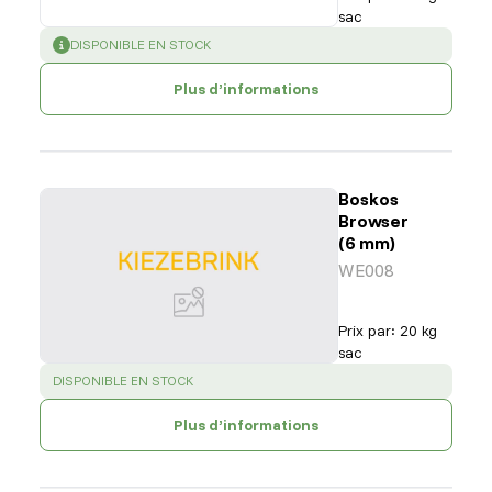
sac
SUCCESS
:
DISPONIBLE EN STOCK
Plus d’informations
Boskos
Browser
(6 mm)
WE008
Prix par
:
20 kg
sac
SUCCESS
:
DISPONIBLE EN STOCK
Plus d’informations