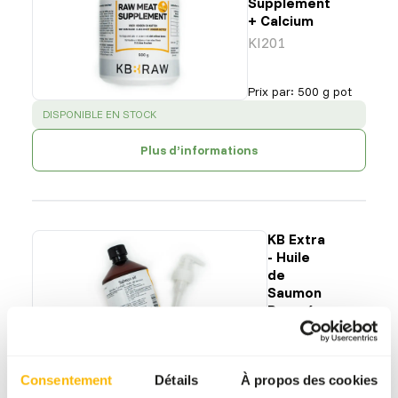
Supplement
+ Calcium
KI201
Prix par
:
500 g pot
SUCCESS
:
DISPONIBLE EN STOCK
Plus d’informations
KB Extra
- Huile
de
Saumon
Pressé
Froid
KI203
Prix par
:
500 ml
Consentement
Détails
À propos des cookies
bouteille