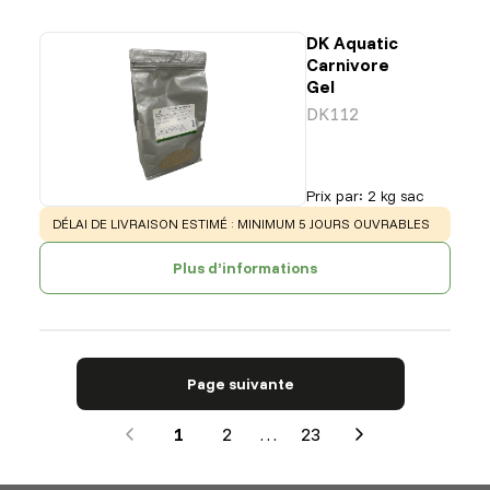
DK Aquatic
Carnivore
Gel
DK112
Prix par
:
2 kg sac
WARNING
:
DÉLAI DE LIVRAISON ESTIMÉ : MINIMUM 5 JOURS OUVRABLES
Plus d’informations
Page suivante
1
2
…
23
Next