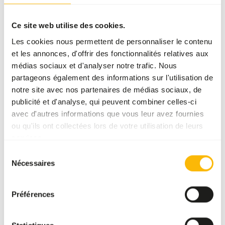
SUCCESS
:
DISPONIBLE EN STOCK
Ce site web utilise des cookies.
Plus d’informations
Les cookies nous permettent de personnaliser le contenu
et les annonces, d'offrir des fonctionnalités relatives aux
médias sociaux et d'analyser notre trafic. Nous
partageons également des informations sur l'utilisation de
Boskos
Grazer
notre site avec nos partenaires de médias sociaux, de
publicité et d'analyse, qui peuvent combiner celles-ci
WE004
avec d'autres informations que vous leur avez fournies
ou qu'ils ont collectées lors de votre utilisation de leurs
services.
Prix par
:
20 kg
sac
Sélection
WARNING
:
Nécessaires
DÉLAI DE LIVRAISON ESTIMÉ : MINIMUM 5 JOURS OUVRABLES
du
consentement
Plus d’informations
Préférences