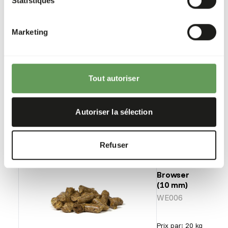
Statistiques
Boskos
Browse
Mulch
Marketing
WE005
Prix par
:
20 kg
Tout autoriser
sac
SUCCESS
:
DISPONIBLE EN STOCK
Autoriser la sélection
Plus d’informations
Refuser
Boskos
Browser
(10 mm)
WE006
Prix par
:
20 kg