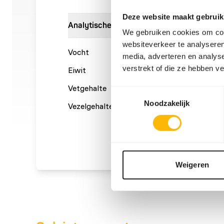
Deze website maakt gebruik
Analytische bestanddelen
We gebruiken cookies om cont
websiteverkeer te analyseren
Vocht
63%
Ruwe a
media, adverteren en analys
verstrekt of die ze hebben v
Eiwit
16%
Calcium
Vetgehalte
10%
Fosfor
Toestemmingsselectie
Noodzakelijk
Vezelgehalte
0,7%
Energie
(kcal/1
Weigeren