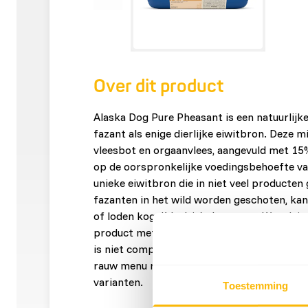
Over dit product
Alaska Dog Pure Pheasant is een natuurlij
fazant als enige dierlijke eiwitbron. Deze mi
vleesbot en orgaanvlees, aangevuld met 15
op de oorspronkelijke voedingsbehoefte va
unieke eiwitbron die in niet veel producte
fazanten in het wild worden geschoten, kan
of loden kogel(deeltje)s bevatten. We adv
product met zorg te hanteren en altijd goe
is niet compleet van zichzelf. Voor een voll
rauw menu raden wij aan om af te wisselen
varianten.
Toestemming