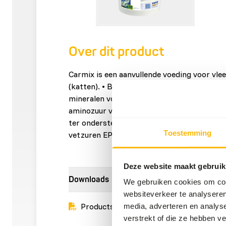
Over dit product
Carmix is een aanvullende voeding voor vle
(katten). • Bevat een uitgebalanceerd gehal
mineralen voor een goede gezondheid. • Beva
aminozuur voor katachtige zoogdieren. • Met
ter ondersteuning van een goede vetafbraa
Toestemming
vetzuren EPA en DHA ter ondersteuning v
Deze website maakt gebruik
Downloads
We gebruiken cookies om cont
websiteverkeer te analyseren
Productsheet
media, adverteren en analys
verstrekt of die ze hebben v