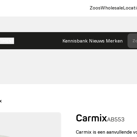
Zoos
Wholesale
Locati
Kennisbank
Nieuws
Merken
Zo
TIMENT
X
Carmix
AB553
Carmix is een aanvullende 