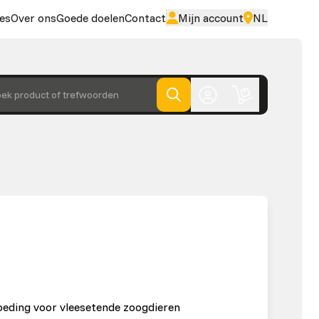
es
Over ons
Goede doelen
Contact
Mijn account
NL
ek product of trefwoorden
voeding voor vleesetende zoogdieren