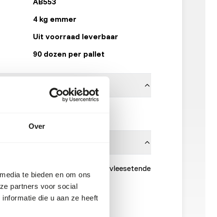
AB553
4 kg emmer
Uit voorraad leverbaar
90 dozen per pallet
Kasper Faunafood
Over
 de dagelijkse voeding van een vleesetende
 media te bieden en om ons
evat 5 g Carmix; de grote 30 g.
ze partners voor social
nformatie die u aan ze heeft