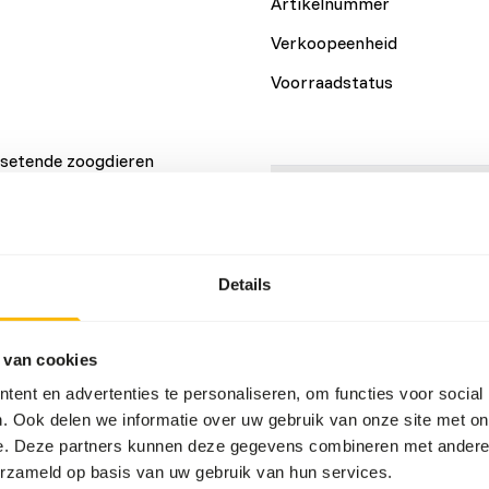
Artikelnummer
Verkoopeenheid
Voorraadstatus
esetende zoogdieren
te aan vitaminen en
Details
t taurine, een essentieel
 lecithine en L-carnitine
Merk
k. • Bevat omega 3-
Details
an het immuunsysteem.
Voedingsadvies
 van cookies
Aanbevolen dosering: 1% van
ent en advertenties te personaliseren, om functies voor social
kat. De kleine doseerlepel b
. Ook delen we informatie over uw gebruik van onze site met on
e. Deze partners kunnen deze gegevens combineren met andere i
erzameld op basis van uw gebruik van hun services.