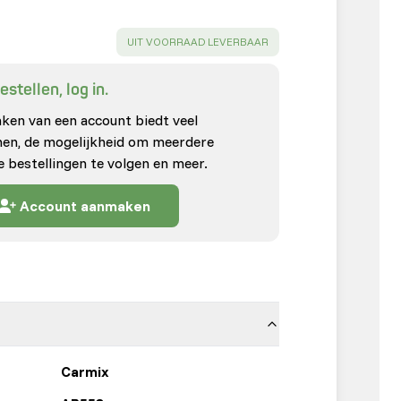
SUCCESS
:
UIT VOORRAAD LEVERBAAR
stellen, log in.
en van een account biedt veel
enen, de mogelijkheid om meerdere
e bestellingen te volgen en meer.
Account aanmaken
Carmix