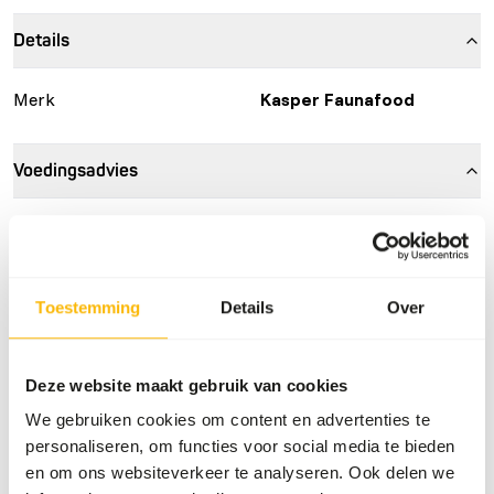
Details
Merk
Kasper Faunafood
Voedingsadvies
Aanbevolen dosering: 1% van de dagelijkse voeding voor
roofvogels en vleesetende reptielen. De kleine doseerlepel
bevat 5 g Carnizoo; de grote 30 g.
Toestemming
Details
Over
Over dit product
Deze website maakt gebruik van cookies
We gebruiken cookies om content en advertenties te
Carnizoo is een aanvullend diervoeder voor carnivore
personaliseren, om functies voor social media te bieden
roofvogels en reptielen. • Bevat een uitgebalanceerd
en om ons websiteverkeer te analyseren. Ook delen we
gehalte aan vitaminen en mineralen voor een goede