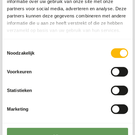
informatie over uw gebruik van onze site met onze
gezondheid. • Zorgt voor de ontwikkeling van sterke en
partners voor social media, adverteren en analyse. Deze
lichte botten. • Bevat de omega 3-vetzuren EPA en DHA
partners kunnen deze gegevens combineren met andere
ter ondersteuning van het immuunsysteem en de leer- en
informatie die u aan ze heeft verstrekt of die ze hebben
trainingscapaciteiten. • Bevat taurine en L-carnitine.
verzameld op basis van uw gebruik van hun services.
Toestemmingsselectie
Noodzakelijk
Downloads
Productsheet
Voorkeuren
Statistieken
Ook interessant
Marketing
Carmix
AB553