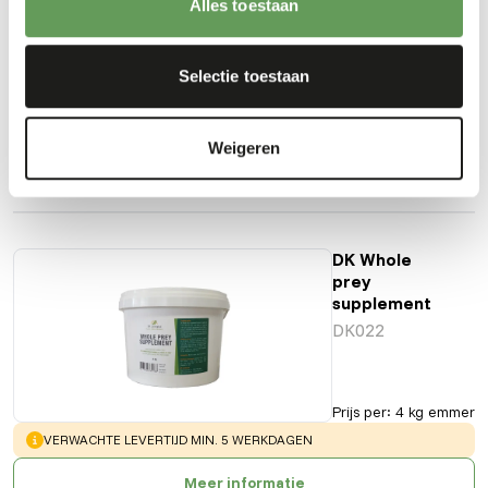
Alles toestaan
Prijs per
:
4 kg
Selectie toestaan
emmer
SUCCESS
:
UIT VOORRAAD LEVERBAAR
Weigeren
Meer informatie
DK Whole
prey
supplement
DK022
Prijs per
:
4 kg emmer
WARNING
:
VERWACHTE LEVERTIJD MIN. 5 WERKDAGEN
Meer informatie