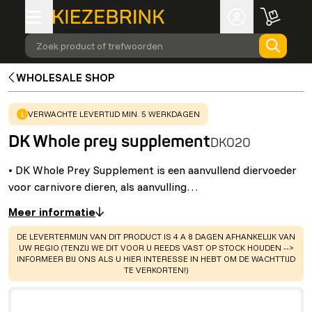
Zoek product of trefwoorden
WHOLESALE SHOP
WARNING
:
VERWACHTE LEVERTIJD MIN. 5 WERKDAGEN
DK Whole prey supplement
DK020
• DK Whole Prey Supplement is een aanvullend diervoeder
voor carnivore dieren, als aanvulling…
Meer informatie
WARNING
:
DE LEVERTERMIJN VAN DIT PRODUCT IS 4 A 8 DAGEN AFHANKELIJK VAN
UW REGIO (TENZIJ WE DIT VOOR U REEDS VAST OP STOCK HOUDEN -->
INFORMEER BIJ ONS ALS U HIER INTERESSE IN HEBT OM DE WACHTTIJD
TE VERKORTEN!)