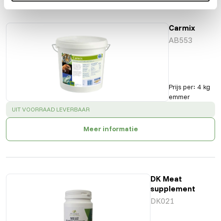
Ook interessant
Carmix
AB553
Prijs per
:
4 kg
emmer
SUCCESS
:
UIT VOORRAAD LEVERBAAR
Meer informatie
DK Meat
supplement
DK021