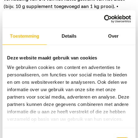
(bijv. 10 g supplement toegevoegd aan 1 kg prooi). •
Potten van 500 g worden geleverd met een klein schepje,
dat +/- 4 g supplement bevat. Gebruik 2,5 afgestreken
kleine schepjes om 1 kg prooi aan te vullen. • Emmers van
4 kg worden geleverd met een groot schepje, dat +/- 20 g
Toestemming
Details
Over
supplement bevat. Gebruik 2,5 afgestreken grote schepjes
om 5 kg prooi aan te vullen. Het supplement wordt
geleverd als poeder en kan eenvoudig aan het dieet worden
Deze website maakt gebruik van cookies
toegevoegd. Om verlies te voorkomen, kunt u het
We gebruiken cookies om content en advertenties te
supplement in de maagstreek aanbrengen of een sneetje
personaliseren, om functies voor social media te bieden
maken in de oksel of liesstreek van de prooi om het
en om ons websiteverkeer te analyseren. Ook delen we
supplement toe te voegen.
informatie over uw gebruik van onze site met onze
partners voor social media, adverteren en analyse. Deze
partners kunnen deze gegevens combineren met andere
informatie die u aan ze heeft verstrekt of die ze hebben
Over dit product
verzameld op basis van uw gebruik van hun services.
• DK Whole Prey Supplement is een aanvullend diervoeder
Toestemmingsselectie
voor carnivore dieren, als aanvulling op het dieet van hele