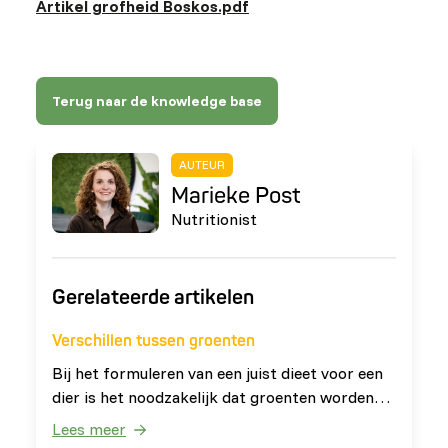
Artikel grofheid Boskos.pdf
Terug naar de knowledge base
AUTEUR
Marieke Post
Nutritionist
Gerelateerde artikelen
Verschillen tussen groenten
Bij het formuleren van een juist dieet voor een
dier is het noodzakelijk dat groenten worden
gebruikt die voldoen aan de behoefte van het
Lees meer
dier. De definitie van groente is: ‘alle eetbare