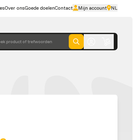
es
Over ons
Goede doelen
Contact
Mijn account
NL
ek product of trefwoorden