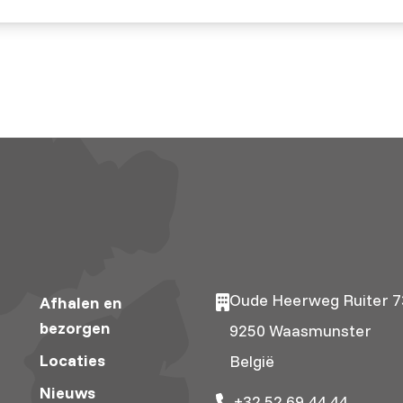
Oude Heerweg Ruiter 7
Afhalen en
f/10.3920/978-
bezorgen
9250 Waasmunster
Locaties
België
Nieuws
+32 52 69 44 44