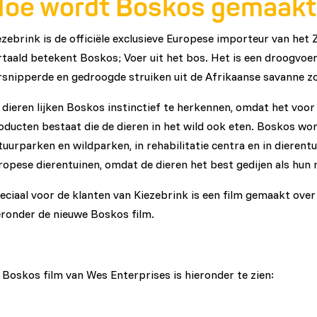
oe wordt Boskos gemaak
ezebrink is de officiële exclusieve Europese importeur van het 
rtaald betekent Boskos; Voer uit het bos. Het is een droogvoe
rsnipperde en gedroogde struiken uit de Afrikaanse savanne zo
 dieren lijken Boskos instinctief te herkennen, omdat het voor 
oducten bestaat die de dieren in het wild ook eten. Boskos wor
tuurparken en wildparken, in rehabilitatie centra en in diere
ropese dierentuinen, omdat de dieren het best gedijen als hun 
eciaal voor de klanten van Kiezebrink is een film gemaakt over
eronder de nieuwe Boskos film.
 Boskos film van Wes Enterprises is hieronder te zien: