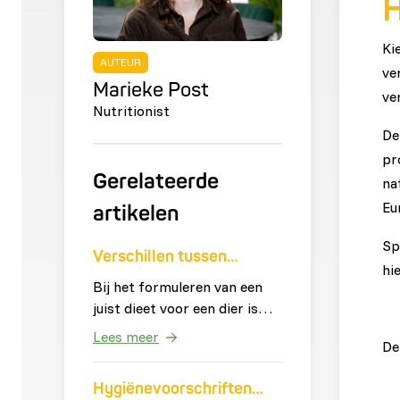
H
Ki
AUTEUR
ve
Marieke Post
ve
Nutritionist
De
pr
Gerelateerde
na
Eu
artikelen
Sp
Verschillen tussen
hi
groenten
Bij het formuleren van een
juist dieet voor een dier is
het noodzakelijk dat
Lees meer
De
groenten worden gebruikt
die voldoen aan de behoefte
Hygiënevoorschriften
van het dier. De definitie van