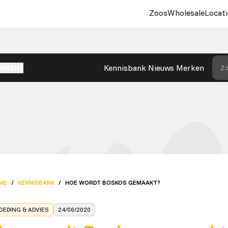
Zoos
Wholesale
Locati
Kennisbank
Nieuws
Merken
Zo
TIMENT
ME
/
KENNISBANK
/
HOE WORDT BOSKOS GEMAAKT?
OEDING & ADVIES
24/06/2020