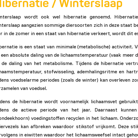
ibernatie / Winterslaap
nterslaap wordt ook wel hibernatie genoemd. Hibernatie
nterslaap aangezien sommige diersoorten zich in deze staat b
er in de zomer in een staat van hibernatie verkeert, wordt dit
bernatie is een staat van minimale (metabolische) activiteit.
 een absolute daling van de lichaamstemperatuur (vaak meer 
 de daling van het metabolisme. Tijdens de hibernatie vertr
chaamstemperatuur, stofwisseling, ademhalingsritme en hartr
jdens voedselarme periodes (zoals de winter) kan overleven z
rzamelen van voedsel.
jdens de hibernatie wordt voornamelijk lichaamsvet gebruik
jdens de actieve periode van het jaar. Daarnaast kunnen
ondeekhoorn) voedingstoffen recyclen in het lichaam. Onderzoek
iervezels kan afbreken waardoor stikstof vrijkomt. Deze s
rvolgens in eiwitten waardoor het lichaamsweefsel intact geh