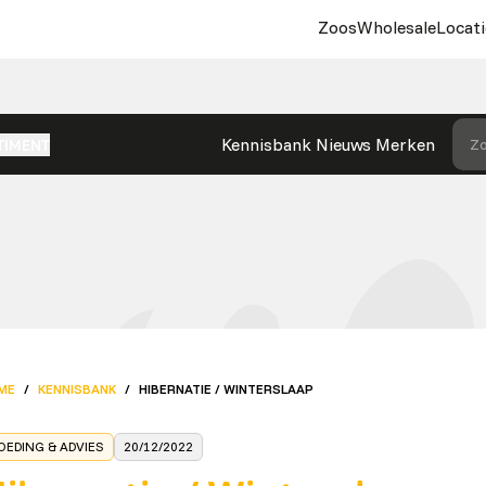
Zoos
Wholesale
Locati
Kennisbank
Nieuws
Merken
Zo
TIMENT
ME
/
KENNISBANK
/
HIBERNATIE / WINTERSLAAP
OEDING & ADVIES
20/12/2022