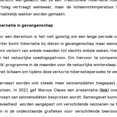
rtslag vertraagt weliswaar, maar de lichaamstemperatuur 
makkelijk wakker worden gemaakt.
bernatie in gevangenschap
or een dierentuin is het niet gunstig om een lange periode v
hter komt hibernatie bij dieren in gevangenschap maar weinig
erk verkort van enkele maanden tot slechts enkele weken. Hie
n het natuurlijke voedingspatroon. Om hiervoor te compens
ulk’ programma in de maanden voor de natuurlijke winterslaap
 het lichaam om tijdens deze verkorte hibernatieperiodes te ve
arnaast worden ook steeds meer seizoensdiëten toegepast om
otsen. In 2021 gaf Marcus Clauss een presentatie (
link
) ov
ncept van seizoensdiëten besproken wordt. Samengevat kunnen
eveelheid worden aangepast om verschillende seizoenen na t
en in de onderstaande grafieken voor verschillende beerso