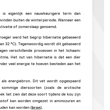
 is eigenlijk een nauwkeurigere term dan
evinden buiten de winterperiode. Wanneer een
 estivatie of zomerslaap genoemd.
 Vroeger werd het begrip hibernatie gebaseerd
dan 32 °C). Tegenwoordig wordt dit gebaseerd
agen verschillende processen in het lichaam:
itme. Het nut van hibernatie is dat een dier
onder veel energie te hoeven besteden aan het
t als energiebron. Dit vet wordt opgespaard
 sommige diersoorten (zoals de arctische
 liet zien dat deze soort tijdens de kou zijn
tikstof kan worden omgezet in aminozuren en
ouden kan worden (
bron
).