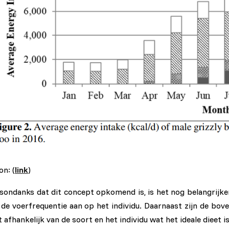
les/10.1186/s13104-
on: (
link
)
sondanks dat dit concept opkomend is, is het nog belangrijker 
 de voerfrequentie aan op het individu. Daarnaast zijn de bov
t afhankelijk van de soort en het individu wat het ideale dieet is