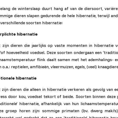
elang de winterslaap duurt hang af van de diersoort, variër
mmige dieren slapen gedurende de hele hibernatie, terwijl an
 verschillende soorten hibernatie:
rplichte hibernatie
t zijn dieren die jaarlijks op vaste momenten in hibernati
/of hoeveelheid voedsel. Deze soorten ondergaan een ‘traditio
chaamstemperatuur flink daalt samen met het ademhalings- en
jn o.a.: reptielen, amfibieën, vleermuizen, egels, (veel) knaagdie
tionele hibernatie
t zijn dieren die alleen in hibernatie verkeren als gevolg van 
ress door kou, voedsel tekort of beide. Soorten binnen deze gr
aditionele’ hibernatie, afhankelijk van hun lichaamstemperatu
ze groep horen zijn: sommige primaten (bv. dwerg maki’s)
terecht wel gedacht dat ze een ‘traditionele’ hibernatie ho