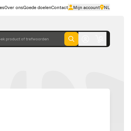
es
Over ons
Goede doelen
Contact
Mijn account
NL
ek product of trefwoorden