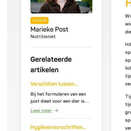
H
Wi
AUTEUR
wi
Marieke Post
di
Nutritionist
Hi
op
Gerelateerde
op
li
artikelen
ti
Verschillen tussen
ve
groenten
Bij het formuleren van een
Ti
juist dieet voor een dier is
ti
het noodzakelijk dat
Lees meer
gr
groenten worden gebruikt
sp
die voldoen aan de behoefte
Hygiënevoorschriften
ve
van het dier. De definitie van