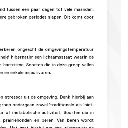
end tussen een paar dagen tot vele maanden.
dere gebroken periodes slapen. Dit komt door
e verkeren ongeacht de omgevingstemperatuur
nele’ hibernatie: een lichaamsstaat waarin de
 hartritme. Soorten die in deze groep vallen
ren en enkele insectivoren.
een stressor uit de omgeving. Denk hierbij aan
oep ondergaan zowel ‘traditionele’ als ‘niet-
ur of metabolische activiteit. Soorten die in
, prairiehonden en beren. Van beren wordt
uden. Het gaat hierbij om een winterrust; de