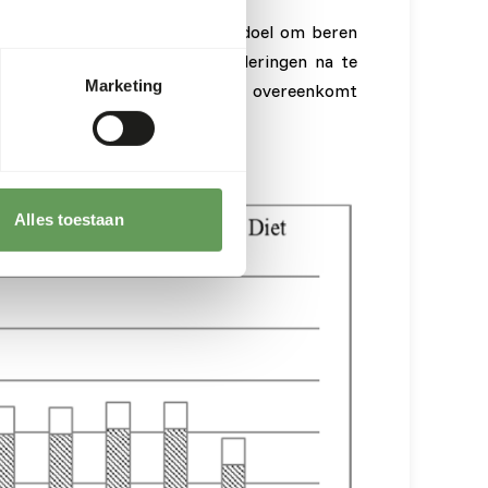
Diego Zoo (
link
). Hier was het doel om beren
sgebonden lichamelijke veranderingen na te
Marketing
riatie te hebben, wat dus beter overeenkomt
Alles toestaan