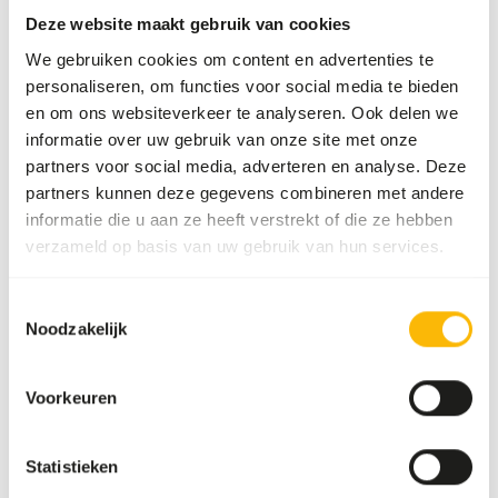
AUTEUR
Deze website maakt gebruik van cookies
Marieke Post
We gebruiken cookies om content en advertenties te
Nutritionist
personaliseren, om functies voor social media te bieden
en om ons websiteverkeer te analyseren. Ook delen we
informatie over uw gebruik van onze site met onze
Gerelateerde artikelen
partners voor social media, adverteren en analyse. Deze
partners kunnen deze gegevens combineren met andere
Verschillen tussen groenten
informatie die u aan ze heeft verstrekt of die ze hebben
Bij het formuleren van een juist dieet voor een
verzameld op basis van uw gebruik van hun services.
dier is het noodzakelijk dat groenten worden
gebruikt die voldoen aan de behoefte van het
Lees meer
Toestemmingsselectie
dier. De definitie van groente is: ‘alle eetbare
Noodzakelijk
delen van planten dat geen fruit of zaden zijn’.
Hygiënevoorschriften rauw voer
Deze ruime definitie zorgt ervoor dat groenten
Voorkeuren
zeer divers zijn in voedingswaarde. Groenten
Rauwe voeders en prooidieren bevatten van
kunnen verdeeld worden over vier categorieën:
nature verschillende bacteriën. Voor gezonde
bladgroenten, wortelgroenten, fruitgroenten
dieren zijn deze bacteriën niet ziekmakend.
Lees meer
Statistieken
en overige groenten. De laatste twee
Voor mensen, vooral jonge kinderen, ouderen en