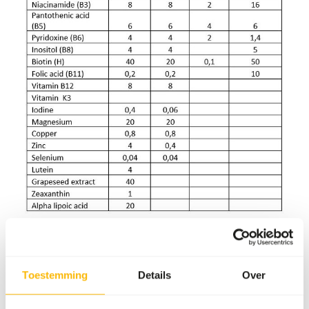
Terug naar de knowledge base
Toestemming
Details
Over