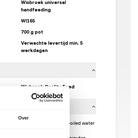
Wisbroek universal
handfeeding
WI165
700 g pot
Verwachte levertijd min. 5
werkdagen
Wisbroek Quality Feed
Over
feeding with 1–3 parts cooled boiled water
s dissolved, and leave it for5-10 minutes.