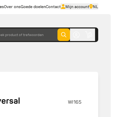
es
Over ons
Goede doelen
Contact
Mijn account
NL
ek product of trefwoorden
versal
WI165