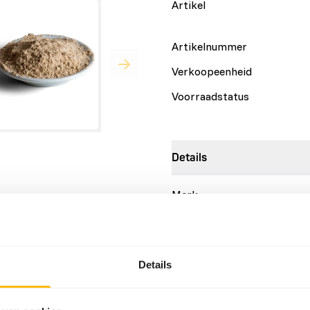
Artikel
Artikelnummer
Verkoopeenheid
Voorraadstatus
Details
Merk
le, the parent bird dies or
eral youngsters in one
 is not fed enough by the
Voedingsadvies
.
Details
• Mix 1 part Universal Hand
(approx. 35 °C / 100 °F).
• Stir until all the powder i