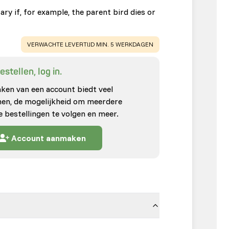
y if, for example, the parent bird dies or
WARNING
:
VERWACHTE LEVERTIJD MIN. 5 WERKDAGEN
stellen, log in.
en van een account biedt veel
enen, de mogelijkheid om meerdere
e bestellingen te volgen en meer.
Account aanmaken