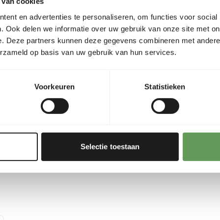
 van cookies
• Stir again until all the po
ent en advertenties te personaliseren, om functies voor social
• Use a small syringe or fee
. Ook delen we informatie over uw gebruik van onze site met on
syringe.
e. Deze partners kunnen deze gegevens combineren met andere i
erzameld op basis van uw gebruik van hun services.
It is important to let the p
easily through the feeder, a
disturb the nutritional com
Voorkeuren
Statistieken
Selectie toestaan