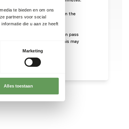
wder is dissolved.
 media te bieden en om ons
ding spoon and ensure no air is in the
ze partners voor social
nformatie die u aan ze heeft
orridge thicken properly so it can pass
nd never add any additives, as this may
position.
Marketing
Alles toestaan