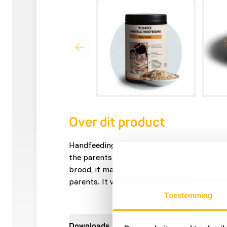
Over dit product
Handfeeding may be necessary if, for examp
the parents refuse to feed. If there are sev
brood, it may happen that the youngest one
parents. It will then have to be fed by hand
Toestemming
Downloads