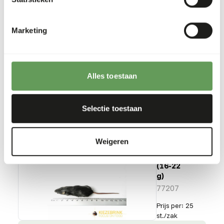
muis
(8-15
g)
Marketing
77205
Prijs per
:
25
st./zak
SUCCESS
:
Alles toestaan
UIT VOORRAAD LEVERBAAR
Meer informatie
Selectie toestaan
Weigeren
Regular
muis
(16-22
g)
77207
Prijs per
:
25
st./zak