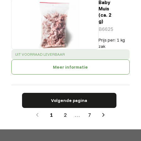
Baby
Muis
(ca. 2
g)
B6625
Prijs per
:
1 kg
zak
SUCCESS
:
UIT VOORRAAD LEVERBAAR
Meer informatie
Volgende pagina
1
2
…
7
Next