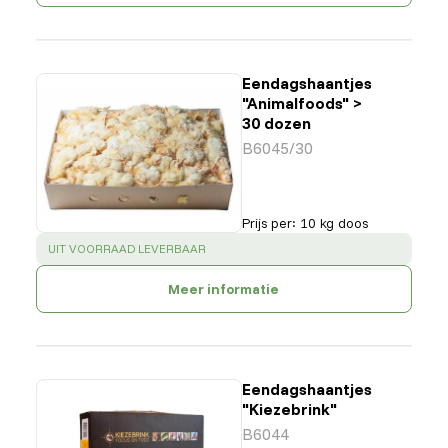
Eendagshaantjes
"Animalfoods" >
30 dozen
B6045/30
Prijs per
:
10 kg doos
SUCCESS
:
UIT VOORRAAD LEVERBAAR
Meer informatie
Eendagshaantjes
"Kiezebrink"
B6044