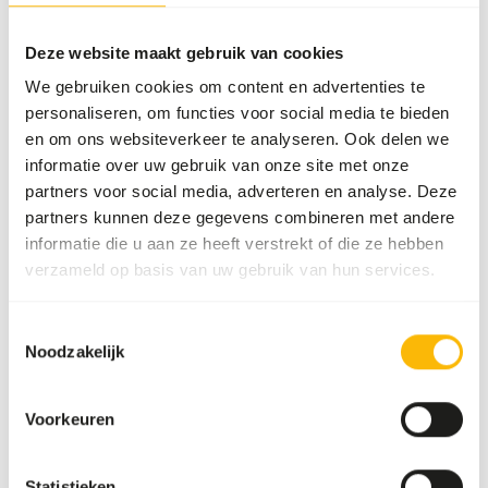
Meer informatie
Deze website maakt gebruik van cookies
We gebruiken cookies om content en advertenties te
personaliseren, om functies voor social media te bieden
Fuzzy
en om ons websiteverkeer te analyseren. Ook delen we
muis
informatie over uw gebruik van onze site met onze
(4-6
partners voor social media, adverteren en analyse. Deze
g)
partners kunnen deze gegevens combineren met andere
77203
informatie die u aan ze heeft verstrekt of die ze hebben
Prijs per
:
25
verzameld op basis van uw gebruik van hun services.
st./zak
SUCCESS
:
UIT VOORRAAD LEVERBAAR
Toestemmingsselectie
Noodzakelijk
Meer informatie
Voorkeuren
Kleine
Statistieken