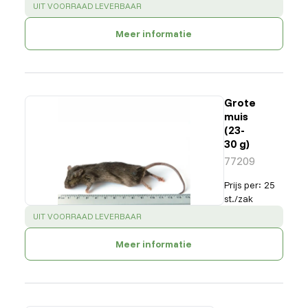
SUCCESS
:
UIT VOORRAAD LEVERBAAR
Meer informatie
Grote
muis
(23-
30 g)
77209
Prijs per
:
25
st./zak
SUCCESS
:
UIT VOORRAAD LEVERBAAR
Meer informatie