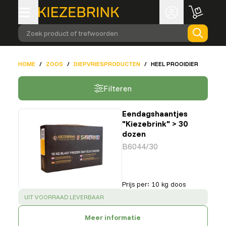
Zoek product of trefwoorden
HOME
/
ZOOS
/
DIEPVRIESPRODUCTEN
/
HEEL PROOIDIER
Filteren
Eendagshaantjes
"Kiezebrink" > 30
dozen
B6044/30
Prijs per
:
10 kg doos
SUCCESS
:
UIT VOORRAAD LEVERBAAR
Meer informatie