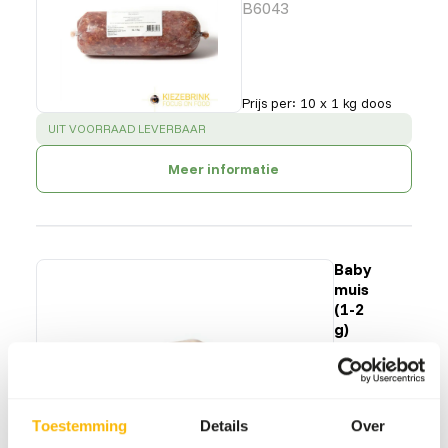
B6043
Prijs per
:
10 x 1 kg doos
SUCCESS
:
UIT VOORRAAD LEVERBAAR
Meer informatie
Baby
muis
(1-2
g)
77201
Prijs per
:
25
st./zak
Toestemming
Details
Over
SUCCESS
:
UIT VOORRAAD LEVERBAAR