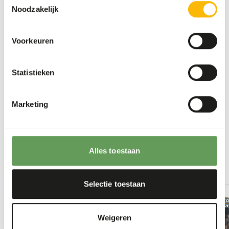
the hindgut because of high sugar levels in
Noodzakelijk
cultivated fruits compared to wild fruits (
read
more about nutritional values of (wild) fruits
Voorkeuren
and vegetables
).
Stimulate foraging behaviour by hiding, stacking
or hanging the feed (
read more about feed
Statistieken
enrichment and foraging behaviour
).
Marketing
Back to database
Our assortment
Alles toestaan
Recommended products for this animal
Selectie toestaan
Meelwormen
51004
Weigeren