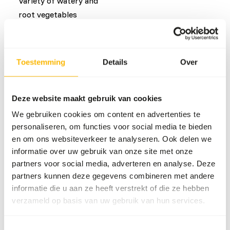
Variety of watery and
root vegetables
Common diseases
Toestemming
Details
Over
An unbalanced diet may result in one of these more
commonly occurring diseases/conditions:
Deze website maakt gebruik van cookies
Iron storage disease
We gebruiken cookies om content en advertenties te
Obesity
personaliseren, om functies voor social media te bieden
en om ons websiteverkeer te analyseren. Ook delen we
informatie over uw gebruik van onze site met onze
Additional advice
partners voor social media, adverteren en analyse. Deze
partners kunnen deze gegevens combineren met andere
Divide the “Feed quantity per day” over at least
informatie die u aan ze heeft verstrekt of die ze hebben
two feeding moments per day.
verzameld op basis van uw gebruik van hun services.
Although present in their natural diet, feeding
fruits might lead to abnormal fermentation in
Toestemmingsselectie