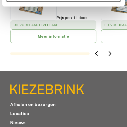
Prijs per
:
1 l doos
SUCCESS
:
SUCCESS
:
UIT VOORRAAD LEVERBAAR
UIT VOORRAA
Meer informatie
Afhalen en bezorgen
Locaties
Nieuws