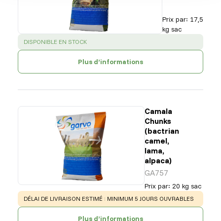
Prix par
:
17,5
kg sac
SUCCESS
:
DISPONIBLE EN STOCK
Plus d’informations
Camala
Chunks
(bactrian
camel,
lama,
alpaca)
GA757
Prix par
:
20 kg sac
WARNING
:
DÉLAI DE LIVRAISON ESTIMÉ : MINIMUM 5 JOURS OUVRABLES
Plus d’informations