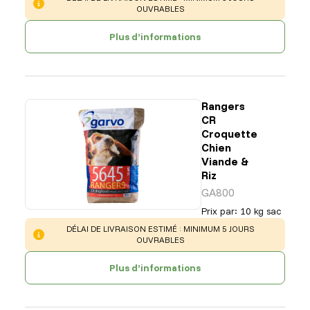
OUVRABLES
Plus d’informations
Rangers
CR
Croquette
Chien
Viande &
Riz
GA800
Prix par
:
10 kg sac
WARNING
:
DÉLAI DE LIVRAISON ESTIMÉ : MINIMUM 5 JOURS
OUVRABLES
Plus d’informations