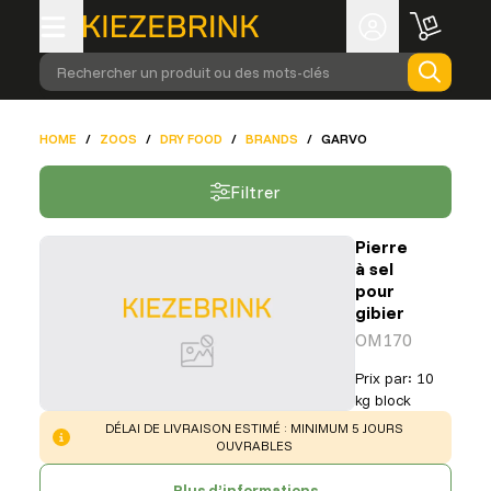
Rechercher un produit ou des mots-clés
HOME
/
ZOOS
/
DRY FOOD
/
BRANDS
/
GARVO
Filtrer
Pierre
à sel
pour
gibier
OM170
Prix par
:
10
kg block
WARNING
:
DÉLAI DE LIVRAISON ESTIMÉ : MINIMUM 5 JOURS
OUVRABLES
Plus d’informations