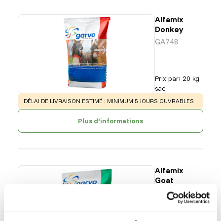
Alfamix
Donkey
GA748
Prix par
:
20 kg
sac
WARNING
:
DÉLAI DE LIVRAISON ESTIMÉ : MINIMUM 5 JOURS OUVRABLES
Plus d’informations
Alfamix
Goat
GA749