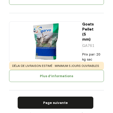
Goats
Pellet
(5
mm)
GA761
Prix par
:
20
kg sac
WARNING
:
DÉLAI DE LIVRAISON ESTIMÉ : MINIMUM 5 JOURS OUVRABLES
Plus d’informations
Page suivante