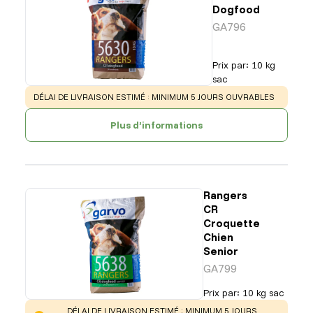
Dogfood
GA796
Prix par
:
10 kg
sac
WARNING
:
DÉLAI DE LIVRAISON ESTIMÉ : MINIMUM 5 JOURS OUVRABLES
Plus d’informations
Rangers
CR
Croquette
Chien
Senior
GA799
Prix par
:
10 kg sac
WARNING
:
DÉLAI DE LIVRAISON ESTIMÉ : MINIMUM 5 JOURS