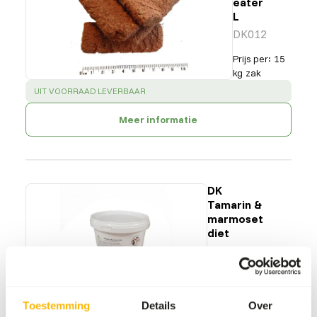
eater
L
DK012
Prijs per
:
15
kg zak
SUCCESS
:
UIT VOORRAAD LEVERBAAR
Meer informatie
DK
Tamarin &
marmoset
diet
DK015
Prijs per
:
3 kg
emmer
Toestemming
Details
Over
SUCCESS
:
UIT VOORRAAD LEVERBAAR