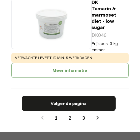
DK
Tamarin &
marmoset
diet - low
sugar
DK046
Prijs per
:
3 kg
emmer
WARNING
:
VERWACHTE LEVERTIJD MIN. 5 WERKDAGEN
Meer informatie
Volgende pagina
1
2
3
Next