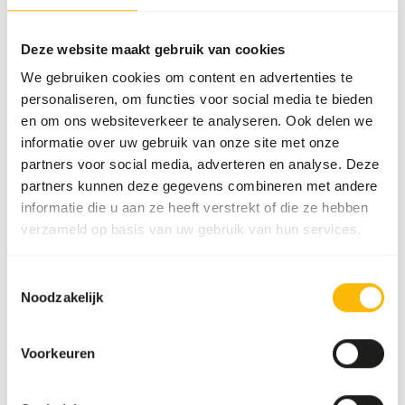
Meer informatie
Deze website maakt gebruik van cookies
We gebruiken cookies om content en advertenties te
personaliseren, om functies voor social media te bieden
DK
en om ons websiteverkeer te analyseren. Ook delen we
Tamarin &
informatie over uw gebruik van onze site met onze
marmoset
partners voor social media, adverteren en analyse. Deze
diet
partners kunnen deze gegevens combineren met andere
DK019
informatie die u aan ze heeft verstrekt of die ze hebben
verzameld op basis van uw gebruik van hun services.
Prijs per
:
10 kg zak
WARNING
:
VERWACHTE LEVERTIJD MIN. 5 WERKDAGEN
Toestemmingsselectie
Noodzakelijk
Meer informatie
Voorkeuren
DK New