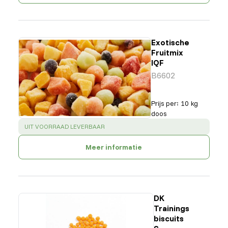
Exotische
Fruitmix
IQF
B6602
Prijs per
:
10 kg
doos
SUCCESS
:
UIT VOORRAAD LEVERBAAR
Meer informatie
DK
Trainings
biscuits