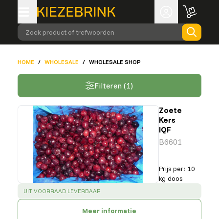
Zoek product of trefwoorden
HOME
/
WHOLESALE
/
WHOLESALE SHOP
Filteren (1)
Zoete
Kers
IQF
B6601
Prijs per
:
10
kg doos
SUCCESS
:
UIT VOORRAAD LEVERBAAR
Meer informatie