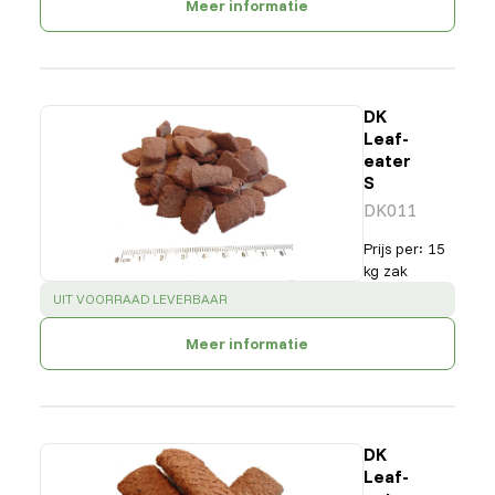
Meer informatie
DK
Leaf-
eater
S
DK011
Prijs per
:
15
kg zak
SUCCESS
:
UIT VOORRAAD LEVERBAAR
Meer informatie
DK
Leaf-