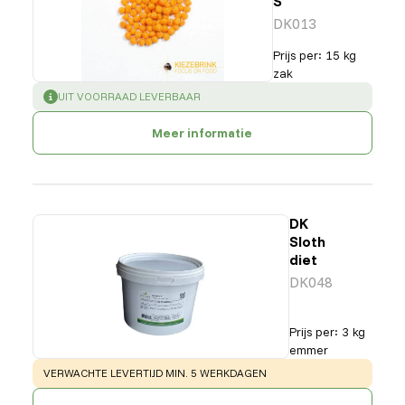
S
DK013
Prijs per
:
15 kg
zak
SUCCESS
:
UIT VOORRAAD LEVERBAAR
Meer informatie
DK
Sloth
diet
DK048
Prijs per
:
3 kg
emmer
WARNING
:
VERWACHTE LEVERTIJD MIN. 5 WERKDAGEN