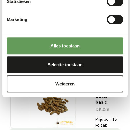
world
Statistieken
primate
DK037
Marketing
Prijs per
:
15 kg
zak
SUCCESS
:
UIT VOORRAAD LEVERBAAR
Alles toestaan
Meer informatie
Selectie toestaan
Weigeren
DK
Leaf-
eater
basic
DK038
Prijs per
:
15
kg zak