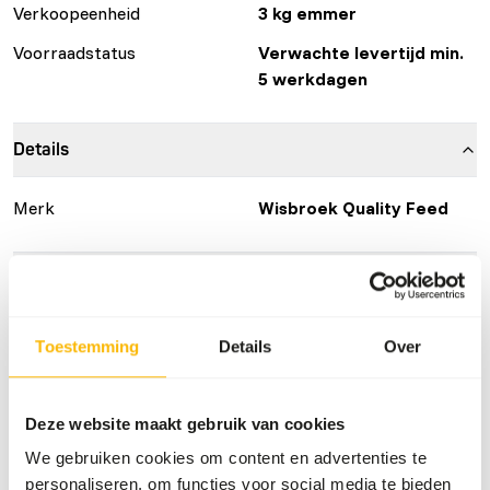
Verkoopeenheid
3 kg emmer
Voorraadstatus
Verwachte levertijd min.
5 werkdagen
Details
Merk
Wisbroek Quality Feed
Voedingsadvies
We recommend spreading Wisbroek CarniPower on the
Toestemming
Details
Over
prey, meat or fish. The correct amount is 10 grams of
CarniPower per kilogram of food. This is easy to weigh
with the supplied measuring spoon: a finished measuring
Deze website maakt gebruik van cookies
spoon contains 10 grams of Wisbroek CarniPower.
We gebruiken cookies om content en advertenties te
personaliseren, om functies voor social media te bieden