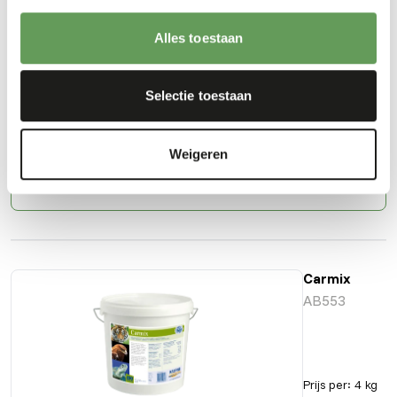
Carnizoo
AB555
Alles toestaan
Selectie toestaan
Prijs per
:
4 kg
emmer
SUCCESS
:
Weigeren
UIT VOORRAAD LEVERBAAR
Meer informatie
Carmix
AB553
Prijs per
:
4 kg