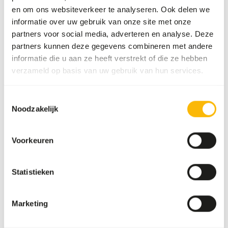
en om ons websiteverkeer te analyseren. Ook delen we
informatie over uw gebruik van onze site met onze
Over dit product
partners voor social media, adverteren en analyse. Deze
partners kunnen deze gegevens combineren met andere
Wisbroek CarniPower is a supplement for carnivores, such
informatie die u aan ze heeft verstrekt of die ze hebben
as birds of prey, owls, cats, bears and reptiles. It is a tasty
verzameld op basis van uw gebruik van hun services.
powder that is added to prey animals, carcasses, meat and
fish. Our CarniPower brings a prey to life for a carnivore.
Toestemmingsselectie
Noodzakelijk
Downloads
Voorkeuren
Productsheet
Statistieken
Ook interessant
Marketing