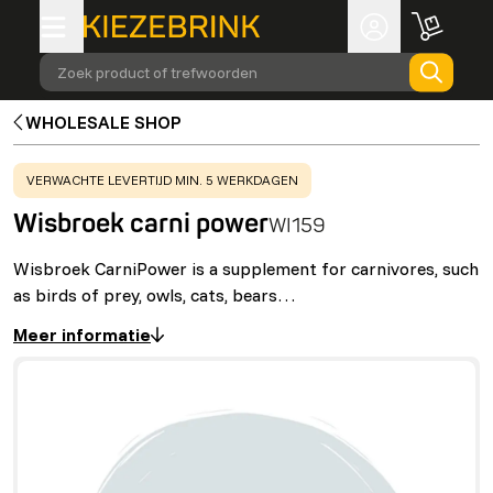
Zoek product of trefwoorden
WHOLESALE SHOP
WARNING
:
VERWACHTE LEVERTIJD MIN. 5 WERKDAGEN
Wisbroek carni power
WI159
Wisbroek CarniPower is a supplement for carnivores, such
as birds of prey, owls, cats, bears…
Meer informatie