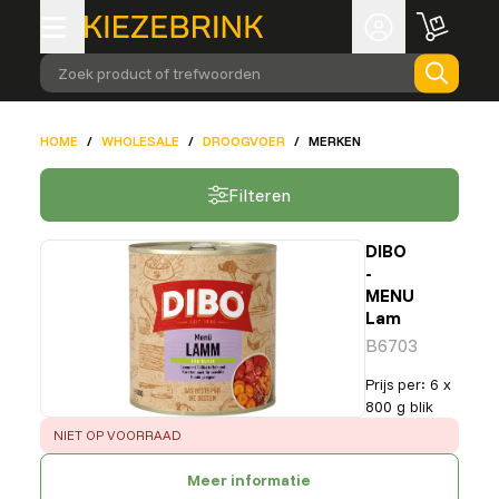
Zoek product of trefwoorden
HOME
/
WHOLESALE
/
DROOGVOER
/
MERKEN
Filteren
DIBO
-
MENU
Lam
B6703
Prijs per
:
6 x
800 g blik
ERROR
:
NIET OP VOORRAAD
Meer informatie