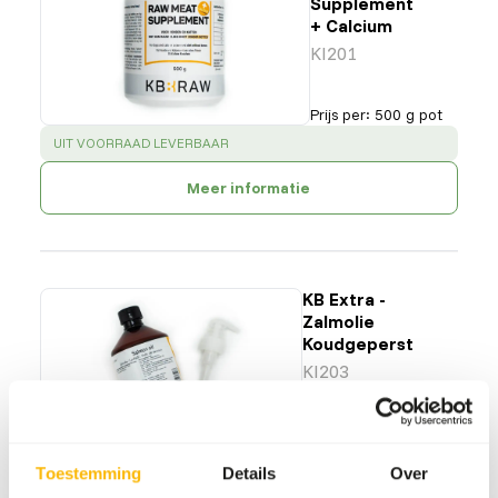
Supplement
+ Calcium
KI201
Prijs per
:
500 g pot
SUCCESS
:
UIT VOORRAAD LEVERBAAR
Meer informatie
KB Extra -
Zalmolie
Koudgeperst
KI203
Prijs per
:
500 ml fles
Toestemming
Details
Over
SUCCESS
:
UIT VOORRAAD LEVERBAAR