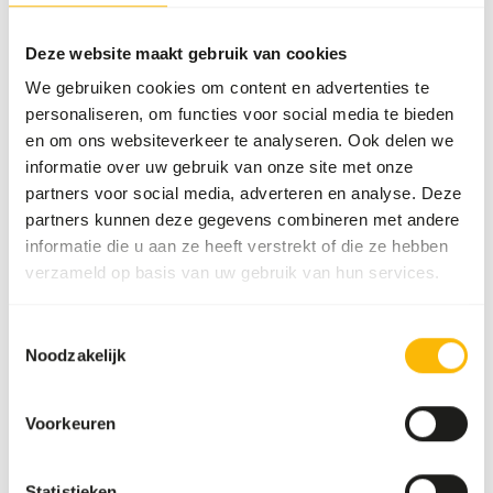
Meer informatie
Deze website maakt gebruik van cookies
We gebruiken cookies om content en advertenties te
personaliseren, om functies voor social media te bieden
Boskos
en om ons websiteverkeer te analyseren. Ook delen we
grazer
informatie over uw gebruik van onze site met onze
WE004
partners voor social media, adverteren en analyse. Deze
partners kunnen deze gegevens combineren met andere
informatie die u aan ze heeft verstrekt of die ze hebben
Prijs per
:
20 kg
verzameld op basis van uw gebruik van hun services.
zak
WARNING
:
VERWACHTE LEVERTIJD MIN. 5 WERKDAGEN
Toestemmingsselectie
Noodzakelijk
Meer informatie
Voorkeuren
Boskos
Statistieken