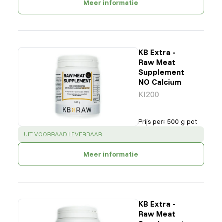
Meer informatie
KB Extra -
Raw Meat
Supplement
NO Calcium
KI200
Prijs per
:
500 g pot
SUCCESS
:
UIT VOORRAAD LEVERBAAR
Meer informatie
KB Extra -
Raw Meat