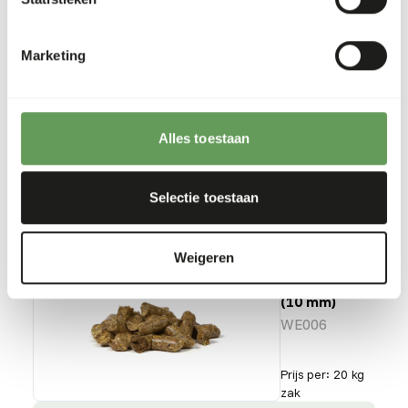
browse
mulch
WE005
Marketing
Prijs per
:
20 kg
zak
SUCCESS
:
Alles toestaan
UIT VOORRAAD LEVERBAAR
Meer informatie
Selectie toestaan
Weigeren
Boskos
browser
(10 mm)
WE006
Prijs per
:
20 kg
zak