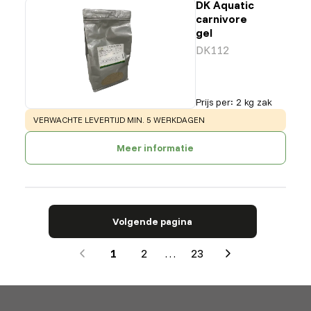
DK Aquatic
carnivore
gel
DK112
Prijs per
:
2 kg zak
WARNING
:
VERWACHTE LEVERTIJD MIN. 5 WERKDAGEN
Meer informatie
Volgende pagina
1
2
…
23
Next