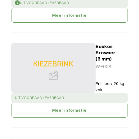
SUCCESS
:
UIT VOORRAAD LEVERBAAR
Meer informatie
Boskos
Browser
(6 mm)
WE008
Prijs per
:
20 kg
zak
SUCCESS
:
UIT VOORRAAD LEVERBAAR
Meer informatie