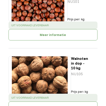
NU101
Prijs per
:
kg
SUCCESS
:
UIT VOORRAAD LEVERBAAR
Meer informatie
Walnoten
in dop -
10 kg
NU105
Prijs per
:
kg
SUCCESS
:
UIT VOORRAAD LEVERBAAR