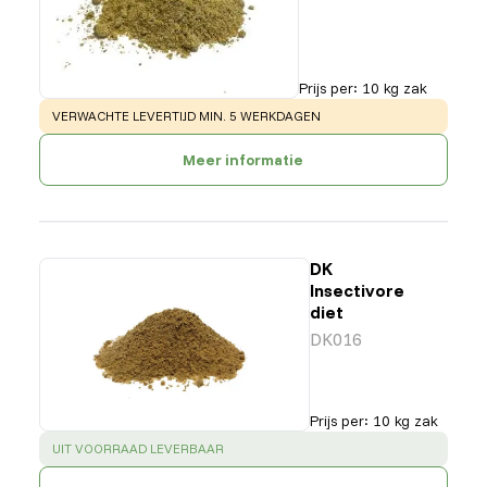
Prijs per
:
10 kg zak
WARNING
:
VERWACHTE LEVERTIJD MIN. 5 WERKDAGEN
Meer informatie
DK
Insectivore
diet
DK016
Prijs per
:
10 kg zak
SUCCESS
:
UIT VOORRAAD LEVERBAAR