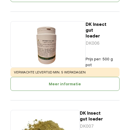
DK Insect
gut
loader
DK006
Prijs per
:
500 g
pot
WARNING
:
VERWACHTE LEVERTIJD MIN. 5 WERKDAGEN
Meer informatie
DK Insect
gut loader
DK007