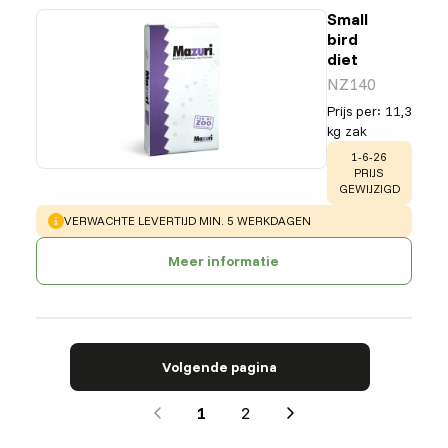
Small
bird
diet
NZ140
Prijs per
:
11,3
kg zak
WARNING
:
1-6-26
PRIJS
GEWIJZIGD
WARNING
:
VERWACHTE LEVERTIJD MIN. 5 WERKDAGEN
Meer informatie
Volgende pagina
1
2
Next