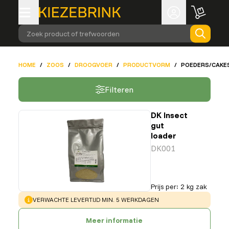
Zoek product of trefwoorden
HOME
/
ZOOS
/
DROOGVOER
/
PRODUCTVORM
/
POEDERS/CAKE
Filteren
DK Insect
gut
loader
DK001
Prijs per
:
2 kg zak
WARNING
:
VERWACHTE LEVERTIJD MIN. 5 WERKDAGEN
Meer informatie