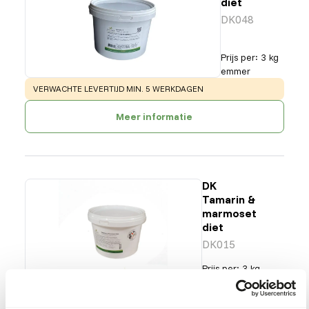
diet
DK048
Prijs per
:
3 kg
emmer
WARNING
:
VERWACHTE LEVERTIJD MIN. 5 WERKDAGEN
Meer informatie
DK
Tamarin &
marmoset
diet
DK015
Prijs per
:
3 kg
emmer
SUCCESS
:
UIT VOORRAAD LEVERBAAR