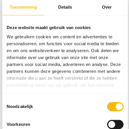
Toestemming
Details
Over
Meer informatie
Deze website maakt gebruik van cookies
DK
We gebruiken cookies om content en advertenties te
Tamarin &
personaliseren, om functies voor social media te bieden
marmoset
en om ons websiteverkeer te analyseren. Ook delen we
diet
informatie over uw gebruik van onze site met onze
DK019
partners voor social media, adverteren en analyse. Deze
partners kunnen deze gegevens combineren met andere
Prijs per
:
10 kg zak
informatie die u aan ze heeft verstrekt of die ze hebben
WARNING
:
VERWACHTE LEVERTIJD MIN. 5 WERKDAGEN
verzameld op basis van uw gebruik van hun services.
Meer informatie
Toestemmingsselectie
Noodzakelijk
DK
Voorkeuren