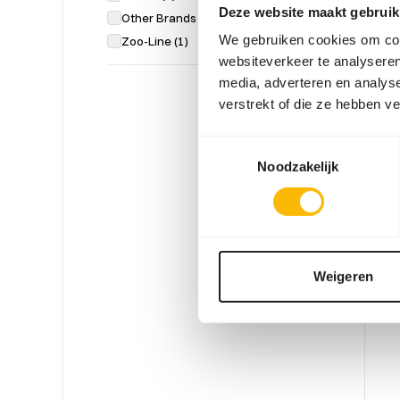
Deze website maakt gebruik
Other Brands
(
9
)
We gebruiken cookies om cont
Zoo-Line
(
1
)
websiteverkeer te analyseren
media, adverteren en analys
verstrekt of die ze hebben v
DK N
Toestemmingsselectie
DK03
Noodzakelijk
Prijs p
SUC
UIT
Weigeren