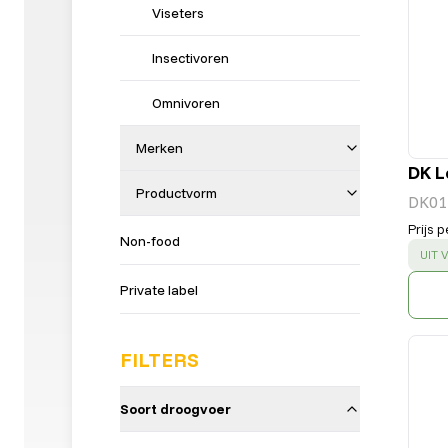
Viseters
Insectivoren
Omnivoren
Merken
DK L
Productvorm
DK01
Prijs p
Non-food
SUC
UIT
Private label
FILTERS
Soort droogvoer