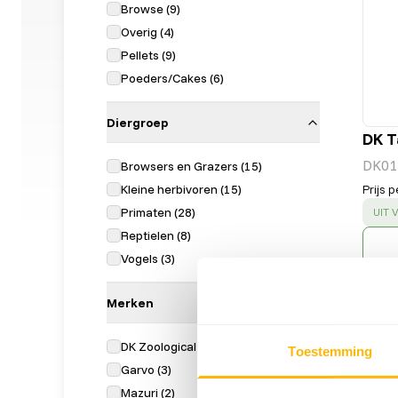
Browse
(
9
)
Overig
(
4
)
Pellets
(
9
)
Poeders/Cakes
(
6
)
Diergroep
DK T
DK01
Browsers en Grazers
(
15
)
Kleine herbivoren
(
15
)
Prijs p
Primaten
(
28
)
SUC
UIT
Reptielen
(
8
)
Vogels
(
3
)
Merken
DK Zoological
(
13
)
Toestemming
Garvo
(
3
)
Mazuri
(
2
)