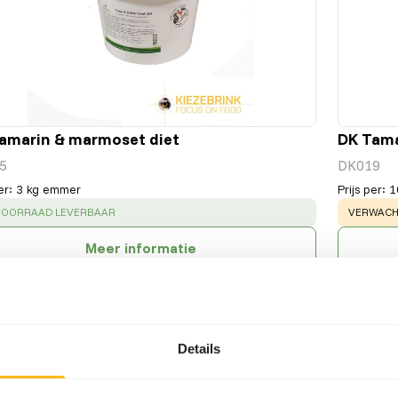
amarin & marmoset diet
DK Tama
5
DK019
er
:
3 kg emmer
Prijs per
:
1
CESS
:
WARNING
 VOORRAAD LEVERBAAR
VERWACHT
Meer informatie
Details