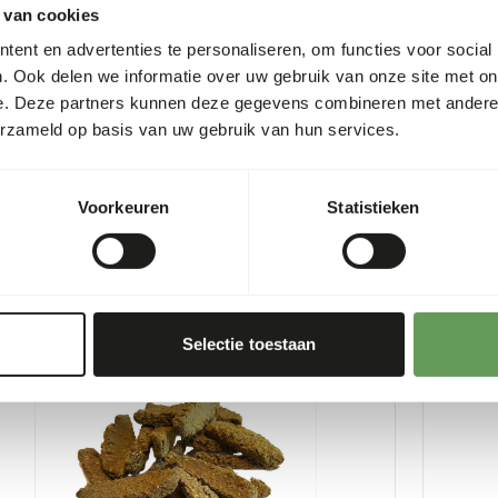
 van cookies
ent en advertenties te personaliseren, om functies voor social
. Ook delen we informatie over uw gebruik van onze site met on
e. Deze partners kunnen deze gegevens combineren met andere i
erzameld op basis van uw gebruik van hun services.
ew world primate
DK Leaf
7
DK038
Voorkeuren
Statistieken
er
:
15 kg zak
Prijs per
:
1
CESS
:
SUCCESS
 VOORRAAD LEVERBAAR
UIT VOO
Meer informatie
Selectie toestaan