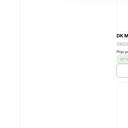
DK M
DK03
Prijs p
SUC
UIT