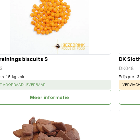
rainings biscuits S
DK Slot
3
DK048
er
:
15 kg zak
Prijs per
:
3
UCCESS
:
WARNING
IT VOORRAAD LEVERBAAR
VERWACHT
Meer informatie