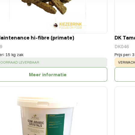
aintenance hi-fibre (primate)
DK Tama
9
DK046
er
:
15 kg zak
Prijs per
:
3
CESS
:
WARNING
 VOORRAAD LEVERBAAR
VERWACHT
Meer informatie