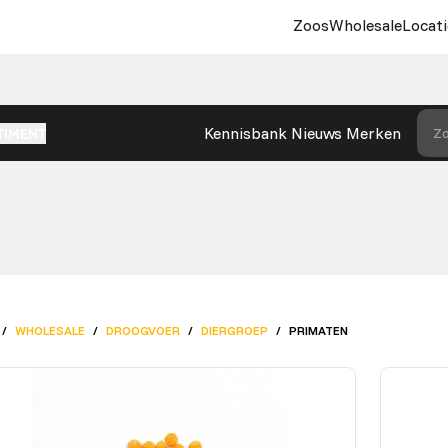
Zoos
Wholesale
Locati
Kennisbank
Nieuws
Merken
Zo
TIMENT
/
WHOLESALE
/
DROOGVOER
/
DIERGROEP
/
PRIMATEN