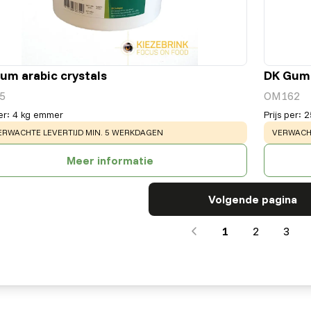
um arabic crystals
DK Gum 
5
OM162
er
:
4 kg emmer
Prijs per
:
2
ARNING
:
WARNING
ERWACHTE LEVERTIJD MIN. 5 WERKDAGEN
VERWACHT
Meer informatie
Volgende pagina
1
2
3