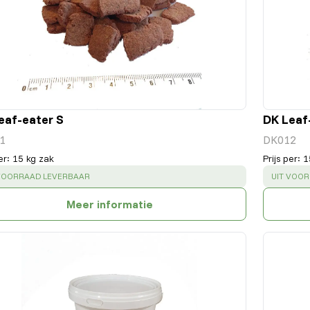
eaf-eater S
DK Leaf
1
DK012
er
:
15 kg zak
Prijs per
:
1
CESS
:
SUCCESS
 VOORRAAD LEVERBAAR
UIT VOO
Meer informatie