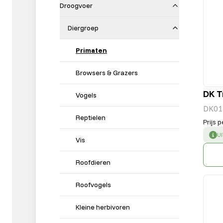
Droogvoer
Diergroep
Primaten
Browsers & Grazers
DK T
Vogels
DK01
Reptielen
Prijs p
S
U
Vis
Roofdieren
Roofvogels
Kleine herbivoren