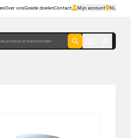
es
Over ons
Goede doelen
Contact
Mijn account
NL
ek product of trefwoorden