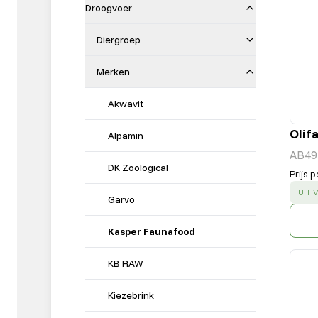
Droogvoer
Diergroep
Merken
Akwavit
Olif
Alpamin
AB49
DK Zoological
Prijs p
SUC
UIT
Garvo
Kasper Faunafood
KB RAW
Kiezebrink