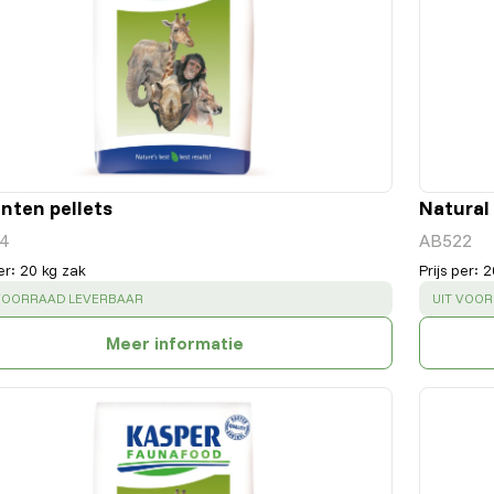
anten pellets
Natural
4
AB522
er
:
20 kg zak
Prijs per
:
2
CESS
:
SUCCESS
 VOORRAAD LEVERBAAR
UIT VOO
Meer informatie