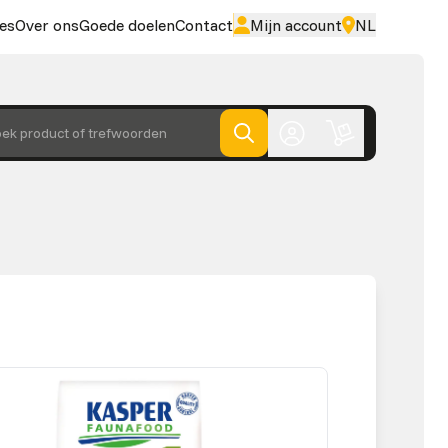
es
Over ons
Goede doelen
Contact
Mijn account
NL
ek product of trefwoorden