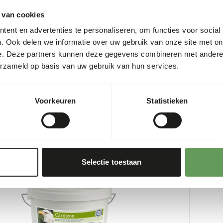
 van cookies
ent en advertenties te personaliseren, om functies voor social
. Ook delen we informatie over uw gebruik van onze site met on
e. Deze partners kunnen deze gegevens combineren met andere i
erzameld op basis van uw gebruik van hun services.
tazoo
Carmix
0
AB553
Voorkeuren
Statistieken
er
:
4 kg emmer
Prijs per
:
4
CESS
:
SUCCESS
 VOORRAAD LEVERBAAR
UIT VOO
Meer informatie
Selectie toestaan