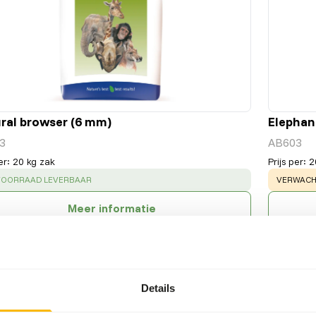
ral browser (6 mm)
Elephan
3
AB603
er
:
20 kg zak
Prijs per
:
2
CESS
:
WARNING
 VOORRAAD LEVERBAAR
VERWACHT
Meer informatie
Details