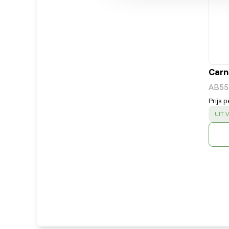
Carn
AB55
Prijs p
SUC
UIT