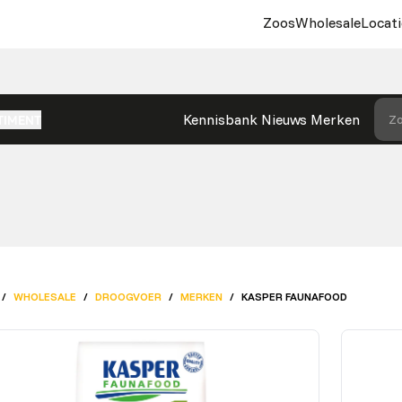
Zoos
Wholesale
Locati
Kennisbank
Nieuws
Merken
Zo
TIMENT
/
WHOLESALE
/
DROOGVOER
/
MERKEN
/
KASPER FAUNAFOOD