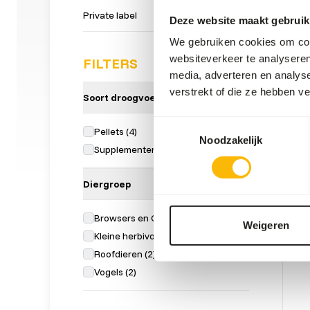
Private label
Deze website maakt gebruik
We gebruiken cookies om cont
websiteverkeer te analyseren
FILTERS
media, adverteren en analys
verstrekt of die ze hebben v
Soort droogvoer
Can
Toestemmingsselectie
AB43
Pellets
(
4
)
Noodzakelijk
Prijs p
Supplementen
(
4
)
SUC
UIT
Diergroep
Browsers en Grazers
(
4
)
Weigeren
Kleine herbivoren
(
1
)
Roofdieren
(
2
)
Vogels
(
2
)