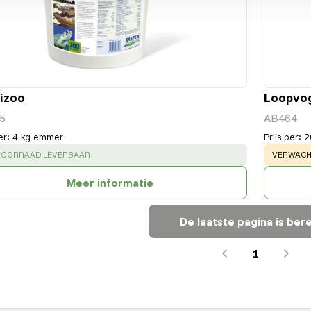
izoo
Loopvog
5
AB464
er
:
4 kg emmer
Prijs per
:
2
CESS
:
WARNING
 VOORRAAD LEVERBAAR
VERWACHT
Meer informatie
De laatste pagina is bere
1