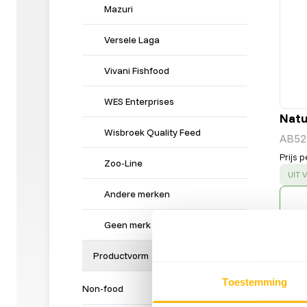
Mazuri
Versele Laga
Vivani Fishfood
WES Enterprises
Natu
Wisbroek Quality Feed
AB52
Prijs p
Zoo-Line
SUC
UIT
Andere merken
Geen merk
Productvorm
Toestemming
Non-food